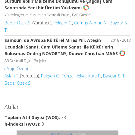
Sürdürülebilir Malzeme Dönüşümü ve Çağdaş Cam
Sanatında Yeni bir Üretim Yaklaşımı
Yükseköğretim Kurumları Destekli Proje , BAP Güdümlü
Bedel Özek S.
(Yürütücü),
Pekşen C.
,
Gümüş Akman N.
,
Baydar S.
T.
Samsun’ da Avrupa Kültürel Miras Yılı, Ateşin
2018 - 2018
Ucundaki Sanat, Cam Üfleme Sanatı ile Kültürlerin
BuluşmasıOndrej NOVORTNY, Douwe Christian MAAS
AB Destekli Diğer Projeler
(Proje Özeti)
Aslan T.
(Yürütücü),
Pekşen C.
,
Tonza Helvacıkara F.
,
Baydar S. T.
,
Bedel Özek S.
Atıflar
Toplam Atıf Sayısı (WOS):
33
h-indeksi (WOS):
3
Abis Teknoloji
© 2026