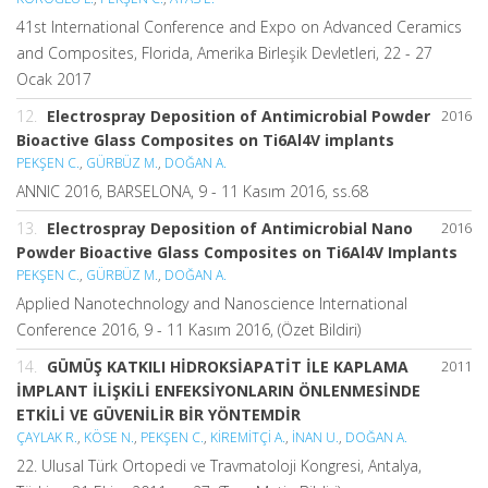
41st International Conference and Expo on Advanced Ceramics
and Composites, Florida, Amerika Birleşik Devletleri, 22 - 27
Ocak 2017
12.
Electrospray Deposition of Antimicrobial Powder
2016
Bioactive Glass Composites on Ti6Al4V implants
PEKŞEN C.
,
GÜRBÜZ M.
,
DOĞAN A.
ANNIC 2016, BARSELONA, 9 - 11 Kasım 2016, ss.68
13.
Electrospray Deposition of Antimicrobial Nano
2016
Powder Bioactive Glass Composites on Ti6Al4V Implants
PEKŞEN C.
,
GÜRBÜZ M.
,
DOĞAN A.
Applied Nanotechnology and Nanoscience International
Conference 2016, 9 - 11 Kasım 2016, (Özet Bildiri)
14.
GÜMÜŞ KATKILI HİDROKSİAPATİT İLE KAPLAMA
2011
İMPLANT İLİŞKİLİ ENFEKSİYONLARIN ÖNLENMESİNDE
ETKİLİ VE GÜVENİLİR BİR YÖNTEMDİR
ÇAYLAK R.
,
KÖSE N.
,
PEKŞEN C.
,
KİREMİTÇİ A.
,
İNAN U.
,
DOĞAN A.
22. Ulusal Türk Ortopedi ve Travmatoloji Kongresi, Antalya,