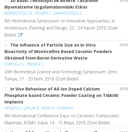
5.
3D Baskı Teknolojisi ile Birlikte Tasarımın
2019
Biyomalzeme Uygulamalarındaki Etkisi
EKMEKÇİOĞLU D.
,
PEKŞEN C.
,
EKMEKÇİOĞLU S.
4th International Symposium on Innovative Approaches, in
Architecture, Planning and Design, 22 - 24 Kasım 2019, (Özet
Bildiri)
6.
The Influence of Particle Size on In Vitro
2019
Bioactivity of Monticellite Based Ceramic Powders
Obtained from Boron Derivative Waste
KÖROĞLU L.
,
PEKŞEN C.
24th Biomedical Science and Technology Symposium, İzmir,
Türkiye, 17 - 20 Ekim 2019, (Özet Bildiri)
7.
In Vivo Behaviour of AG Ion Doped Calcium
2018
Phosphate based Ceramic Powder Coating on Ti6Al4V
Implants
PEKŞEN C.
,
ÇAYLAK R.
,
KÖSE N.
,
DOĞAN A.
4th International Conference Expo on Ceramics Composites
Materials, ROMA, İtalya, 14 - 15 Mayıs 2018, (Özet Bildiri)