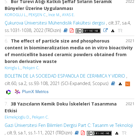
5.
Bor Türevi Atığı Katkılı Şeffaf Sırların Seramik
2022
Bünyeler Üzerine Uygulanması
KOROGLU L.
,
PEKŞEN C.
,
İnce M.
,
AYAS E.
Çukurova Üniversitesi Mühendislik Fakültesi dergisi
, cilt.37, sa.4,
ss.1031-1038, 2022 (TRDizin)
6.
The effect of particle size and phosphorous
2021
content in biomineralization media on in vitro bioactivity
of monticellite based ceramic powders obtained from
boron derivative waste
Koroglu L.
,
Pekşen C.
BOLETIN DE LA SOCIEDAD ESPANOLA DE CERAMICA Y VIDRIO
,
cilt.60, sa.2, ss.93-108, 2021 (SCI-Expanded, Scopus)
PlumX Metrics
7.
3B Yazıcıların Kemik Doku İskeleleri Tasarımına
2021
Etkisi
Ekmekçioğlu D.
,
Pekşen C.
Gazi Üniversitesi Fen Bilimleri Dergisi Part C: Tasarım ve Teknoloji
, cilt.9, sa.1, ss.1-11, 2021 (TRDizin)