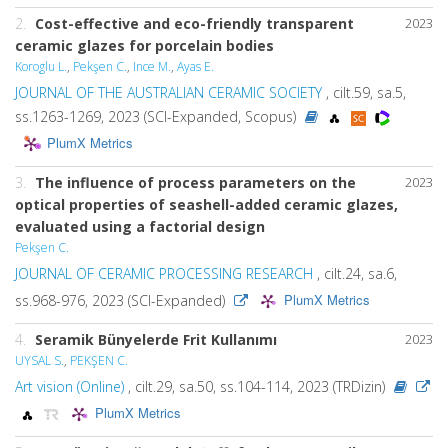
2.
Cost-effective and eco-friendly transparent
2023
ceramic glazes for porcelain bodies
Koroglu L.
,
Pekşen C.
,
Ince M.
,
Ayas E.
JOURNAL OF THE AUSTRALIAN CERAMIC SOCIETY
, cilt.59, sa.5,
ss.1263-1269, 2023 (SCI-Expanded, Scopus)
PlumX Metrics
3.
The influence of process parameters on the
2023
optical properties of seashell-added ceramic glazes,
evaluated using a factorial design
Pekşen C.
JOURNAL OF CERAMIC PROCESSING RESEARCH
, cilt.24, sa.6,
PlumX Metrics
ss.968-976, 2023 (SCI-Expanded)
4.
Seramik Bünyelerde Frit Kullanımı
2023
UYSAL S.
,
PEKŞEN C.
Art vision (Online)
, cilt.29, sa.50, ss.104-114, 2023 (TRDizin)
PlumX Metrics