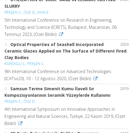
SLURRY
PEKŞEN C.
,
ÖGE D.
,
AYAS E.
5th International Conference on Research in Engineering,
Technology and Science (ICRETS), Budapest, Macaristan, 06
Temmuz 2023, (Özet Bildiri)
3.
Optical Properties of Seashell Incorporated
2020
Ceramic Glazes Applied on The Surface of Different Fired
Clay Bodies
KÖROĞLU L.
,
PEKŞEN C.
9th International Conference on Advanced Technologies
(ICAT’xx20), 10 - 12 Ağustos 2020, (Özet Bildiri)
4.
Samsun Terme Simenit Kumu İlaveli Sır
2019
Kompozisyonlarının Seramik Yüzeylerde Kullanımı
PEKŞEN C.
,
ÖGE D.
4th International Symposium on Innovative Approaches in
Engineering and Natural Sciences, Türkiye, 22 Kasım 2019, (Özet
Bildiri)