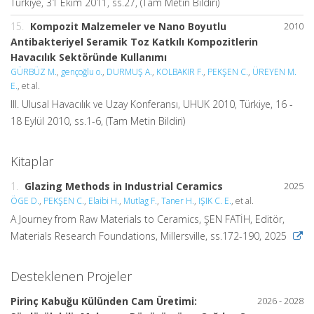
Türkiye, 31 Ekim 2011, ss.27, (Tam Metin Bildiri)
15.
Kompozit Malzemeler ve Nano Boyutlu
2010
Antibakteriyel Seramik Toz Katkılı Kompozitlerin
Havacılık Sektöründe Kullanımı
GÜRBÜZ M.
,
gençoğlu o.
,
DURMUŞ A.
,
KOLBAKIR F.
,
PEKŞEN C.
,
ÜREYEN M.
E.
, et al.
III. Ulusal Havacılık ve Uzay Konferansı, UHUK 2010, Türkiye, 16 -
18 Eylül 2010, ss.1-6, (Tam Metin Bildiri)
Kitaplar
1.
Glazing Methods in Industrial Ceramics
2025
ÖGE D.
,
PEKŞEN C.
,
Elaibi H.
,
Mutlag F.
,
Taner H.
,
IŞIK C. E.
, et al.
A Journey from Raw Materials to Ceramics, ŞEN FATİH, Editör,
Materials Research Foundations, Millersville, ss.172-190, 2025
Desteklenen Projeler
Pirinç Kabuğu Külünden Cam Üretimi:
2026 - 2028