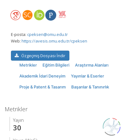
E-posta:
cpeksen@omu.edu.tr
Web:
https://avesis.omu.edu.tr/cpeksen
Özgeçmiş Dosyası İndir
Metrikler
Eğitim Bilgileri
Araştırma Alanları
Akademik İdari Deneyim
Yayınlar & Eserler
Proje & Patent & Tasarım
Başarılar & Tanınırlık
Metrikler
Yayın
30