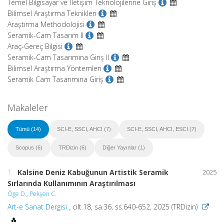
Temel Bilgisayar ve İletişim Teknolojilerine Giriş
Bilimsel Araştırma Teknikleri
Araştırma Methodolojisi
Seramik-Cam Tasarım II
Araç-Gereç Bilgisi
Seramik-Cam Tasarımına Giriş II
Bilimsel Araştırma Yöntemleri
Seramik Cam Tasarımına Giriş
Makaleler
Tümü (14)
SCI-E, SSCI, AHCI (7)
SCI-E, SSCI, AHCI, ESCI (7)
Scopus (6)
TRDizin (6)
Diğer Yayınlar (1)
1.
Kalsine Deniz Kabuğunun Artistik Seramik
2025
Sırlarında Kullanımının Araştırılması
Öge D.
,
Pekşen C.
Art-e Sanat Dergisi
, cilt.18, sa.36, ss.640-652, 2025 (TRDizin)