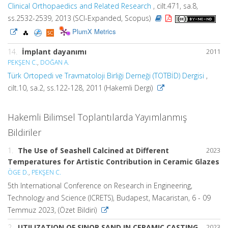
Clinical Orthopaedics and Related Research
, cilt.471, sa.8,
ss.2532-2539, 2013 (SCI-Expanded, Scopus)
PlumX Metrics
14.
İmplant dayanımı
2011
PEKŞEN C.
,
DOĞAN A.
Türk Ortopedi ve Travmatoloji Birliği Derneği (TOTBİD) Dergisi
,
cilt.10, sa.2, ss.122-128, 2011 (Hakemli Dergi)
Hakemli Bilimsel Toplantılarda Yayımlanmış
Bildiriler
1.
The Use of Seashell Calcined at Different
2023
Temperatures for Artistic Contribution in Ceramic Glazes
ÖGE D.
,
PEKŞEN C.
5th International Conference on Research in Engineering,
Technology and Science (ICRETS), Budapest, Macaristan, 6 - 09
Temmuz 2023, (Özet Bildiri)
2.
UTILIZATION OF SINOP SAND IN CERAMIC CASTING
2023