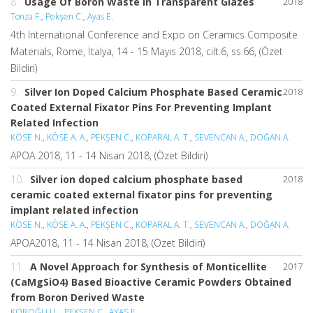
8.
Usage Of Boron Waste In Transparent Glazes
2018
Tonza F.
,
Pekşen C.
,
Ayas E.
4th Internatıonal Conference and Expo on Ceramıcs Composıte
Materıals, Rome, İtalya, 14 - 15 Mayıs 2018, cilt.6, ss.66, (Özet
Bildiri)
9.
Silver Ion Doped Calcium Phosphate Based Ceramic
2018
Coated External Fixator Pins For Preventing Implant
Related Infection
KÖSE N.
,
KÖSE A. A.
,
PEKŞEN C.
,
KOPARAL A. T.
,
SEVENCAN A.
,
DOĞAN A.
APOA 2018, 11 - 14 Nisan 2018, (Özet Bildiri)
10.
Silver ion doped calcium phosphate based
2018
ceramic coated external fixator pins for preventing
implant related infection
KÖSE N.
,
KÖSE A. A.
,
PEKŞEN C.
,
KOPARAL A. T.
,
SEVENCAN A.
,
DOĞAN A.
APOA2018, 11 - 14 Nisan 2018, (Özet Bildiri)
11.
A Novel Approach for Synthesis of Monticellite
2017
(CaMgSiO4) Based Bioactive Ceramic Powders Obtained
from Boron Derived Waste
KÖROĞLU L.
,
PEKŞEN C.
,
AYAS E.