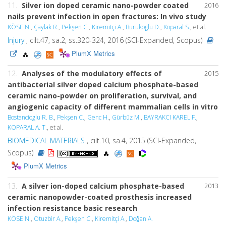
11.
Silver ion doped ceramic nano-powder coated
2016
nails prevent infection in open fractures: In vivo study
KÖSE N.
,
Çaylak R.
,
Pekşen C.
,
Kiremitçi A.
,
Burukoglu D.
,
Koparal S.
, et al.
Injury
, cilt.47, sa.2, ss.320-324, 2016 (SCI-Expanded, Scopus)
PlumX Metrics
12.
Analyses of the modulatory effects of
2015
antibacterial silver doped calcium phosphate-based
ceramic nano-powder on proliferation, survival, and
angiogenic capacity of different mammalian cells in vitro
Bostancioglu R. B.
,
Pekşen C.
,
Genc H.
,
Gürbüz M.
,
BAYRAKCI KAREL F.
,
KOPARAL A. T.
, et al.
BIOMEDICAL MATERIALS
, cilt.10, sa.4, 2015 (SCI-Expanded,
Scopus)
PlumX Metrics
13.
A silver ion-doped calcium phosphate-based
2013
ceramic nanopowder-coated prosthesis increased
infection resistance basic research
KÖSE N.
,
Otuzbir A.
,
Pekşen C.
,
Kiremitçi A.
,
Doǧan A.