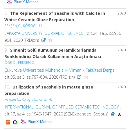
PlumX Metrics
8.
The Replacement of Seashells with Calcite in
2020
White Ceramic Glaze Preparation
PEKŞEN C.
,
KÖROĞLU L.
SAKARYA UNIVERSITY JOURNAL OF SCIENCE
, cilt.24, sa.5, ss.956-
964, 2020 (TRDizin)
9.
Simenit Gölü Kumunun Seramik Sırlarında
2020
Renklendirici Olarak Kullanımının Araştırılması
ÖGE D.
,
PEKŞEN C.
Çukurova Üniversitesi Mühendislik-Mimarlik Fakültesi Dergisi
,
cilt.35, sa.3, ss.797-804, 2020 (TRDizin)
10.
Utilization of seashells in matte glaze
2020
preparation
Pekşen C.
,
Koroglu L.
,
Kartal H.
INTERNATIONAL JOURNAL OF APPLIED CERAMIC TECHNOLOGY
,
cilt.17, sa.4, ss.1940-1947, 2020 (SCI-Expanded, Scopus)
PlumX Metrics