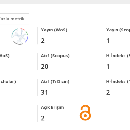
fazla metrik
Yayın (WoS)
Yayın (Sco
2
1
WoS)
Atıf (Scopus)
H-İndeks (
20
1
Scholar)
Atıf (TrDizin)
H-İndeks (
31
2
Açık Erişim
2