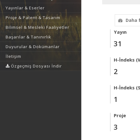
Yayınlar & Eserler
Proje & Patent & Tasarım
Daha 
Bilimsel & Mesleki Faaliyetler
Yayın
Başarılar & Tanınırlık
31
Duyurular & Dokümanlar
İletişim
H-İndeks (
Özgeçmiş Dosyası İndir
2
H-İndeks (
1
Proje
3