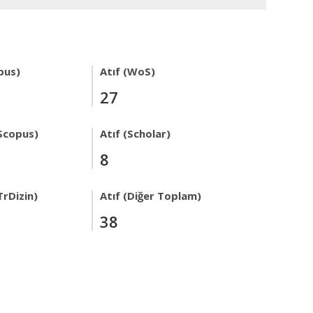
pus)
Atıf (WoS)
27
Scopus)
Atıf (Scholar)
8
TrDizin)
Atıf (Diğer Toplam)
38