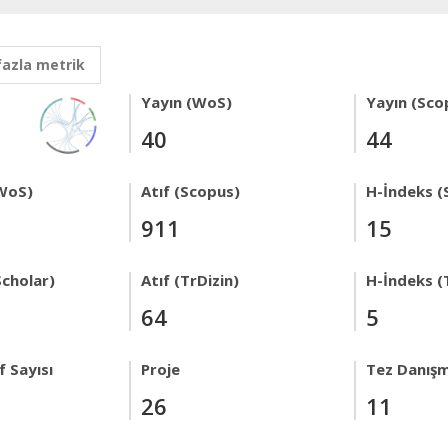
fazla metrik
Yayın (WoS)
Yayın (Sco
40
44
WoS)
Atıf (Scopus)
H-İndeks (
911
15
Scholar)
Atıf (TrDizin)
H-İndeks (
64
5
 Sayısı
Proje
Tez Danışm
26
11