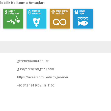
lebilir Kalkınma Amaçları
gerener@omu.edu.tr
gurayerener@gmail.com
https://avesis.omu.edu.tr/gerener
+90 312 191 9
Dahili: 1160