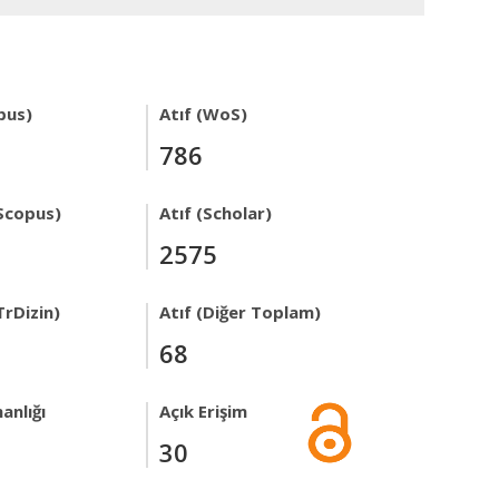
pus)
Atıf (WoS)
786
Scopus)
Atıf (Scholar)
2575
TrDizin)
Atıf (Diğer Toplam)
68
anlığı
Açık Erişim
30