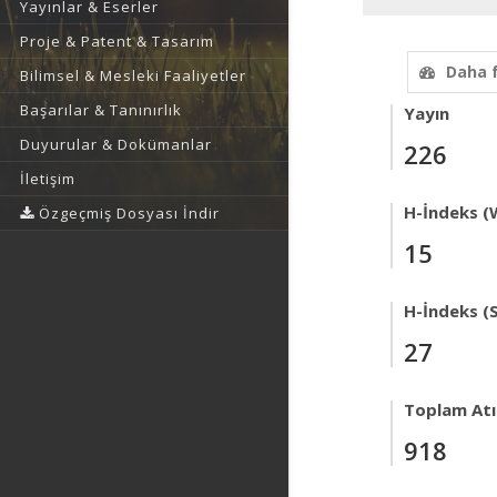
Yayınlar & Eserler
Proje & Patent & Tasarım
Daha 
Bilimsel & Mesleki Faaliyetler
Başarılar & Tanınırlık
Yayın
Duyurular & Dokümanlar
226
İletişim
H-İndeks (
Özgeçmiş Dosyası İndir
15
H-İndeks (
27
Toplam Atıf
918