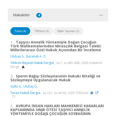
Makaleler
4
Tümü (4)
TRDizin (3)
Diğer Yayınlar (1)
1.
Taşıyıcı Annelik Yöntemiyle Doğan Çocuğun
Türk Mahkemelerinden Mirasçılık Belgesi Talebi:
Milletlerarası Özel Hukuk Açısından Bir İnceleme
Ulubay G.
,
Bacanak A. O.
Yıldırım Beyazıt Hukuk Dergisi
, sa.1, ss.465-498, 2026 (Hakemli
Dergi)
2.
Sperm Bağışı Sözleşmesinin Hukuki Niteliği ve
Sözleşmeye Uygulanacak Hukuk
Güllü G.
,
Ulubay G.
Terazi Hukuk Dergisi
, sa.227, ss.44-56, 2025 (TRDizin)
3.
AVRUPA İNSAN HAKLARI MAHKEMESİ KARARLARI
KAPSAMINDA SINIR ÖTESİ TAŞIYICI ANNELİK
YÖNTEMİYLE DOĞAN ÇOCUĞUN SOYBAĞININ