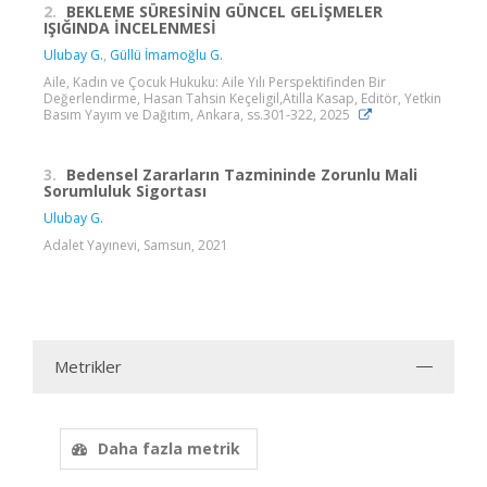
2.
BEKLEME SÜRESİNİN GÜNCEL GELİŞMELER
IŞIĞINDA İNCELENMESİ
Ulubay G.
,
Güllü İmamoğlu G.
Aile, Kadın ve Çocuk Hukuku: Aile Yılı Perspektifinden Bir
Değerlendirme, Hasan Tahsin Keçeligil,Atilla Kasap, Editör, Yetkin
Basım Yayım ve Dağıtım, Ankara, ss.301-322, 2025
3.
Bedensel Zararların Tazmininde Zorunlu Mali
Sorumluluk Sigortası
Ulubay G.
Adalet Yayınevi, Samsun, 2021
Metrikler
Daha fazla metrik