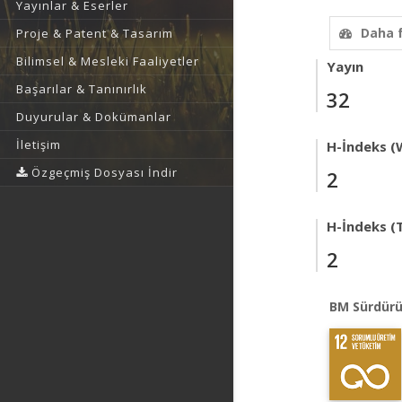
Yayınlar & Eserler
Daha 
Proje & Patent & Tasarım
Bilimsel & Mesleki Faaliyetler
Yayın
Başarılar & Tanınırlık
32
Duyurular & Dokümanlar
İletişim
H-İndeks (
Özgeçmiş Dosyası İndir
2
H-İndeks (T
2
BM Sürdürü