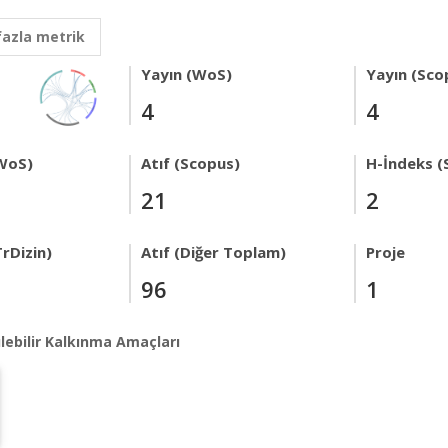
fazla metrik
Yayın (WoS)
Yayın (Sco
4
4
WoS)
Atıf (Scopus)
H-İndeks (
21
2
rDizin)
Atıf (Diğer Toplam)
Proje
96
1
lebilir Kalkınma Amaçları