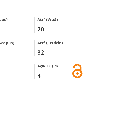
pus)
Atıf (WoS)
20
Scopus)
Atıf (TrDizin)
82
Açık Erişim
4