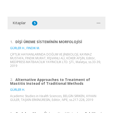
Kitaplar
5
1.
DİŞİ ÜREME SİSTEMİNİN MORFOLOJİSİ
GÜRLER H.
,
FINDIK M.
ÇİFTLİK HAYVANLARINDA DOĞUM VE JİNEKOLOJİ, KAYMAZ
MUSTAFA, FINDIK MURAT, RİŞVANLI ALİ, KÖKER AFŞİN, Editör,
MEDİPRESS MATBAACILIK YAYINCILIK LTD. ŞTİ., Malatya, ss.33-39,
2019
2.
Alternative Approaches to Treatment of
Mastitis Instead of Traditional Methods
GÜRLER H.
Academic Studies in Health Sciences, BELGİN SIRIKEN, AYHAN
GÜLER, TAŞKIN ERKİNÜRESİN, Editör, IVPE, ss.217-228, 2019