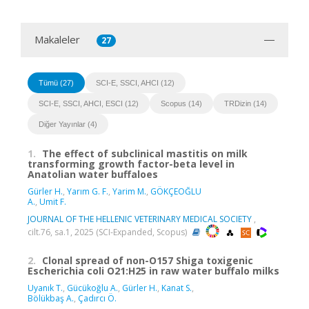
Makaleler
27
Tümü (27)
SCI-E, SSCI, AHCI (12)
SCI-E, SSCI, AHCI, ESCI (12)
Scopus (14)
TRDizin (14)
Diğer Yayınlar (4)
1.
The effect of subclinical mastitis on milk
transforming growth factor-beta level in
Anatolian water buffaloes
Gürler H.
,
Yarım G. F.
,
Yarim M.
,
GÖKÇEOĞLU
A.
,
Umit F.
JOURNAL OF THE HELLENIC VETERINARY MEDICAL SOCIETY
,
cilt.76, sa.1, 2025 (SCI-Expanded, Scopus)
2.
Clonal spread of non-O157 Shiga toxigenic
Escherichia coli O21:H25 in raw water buffalo milks
Uyanık T.
,
Gücükoğlu A.
,
Gürler H.
,
Kanat S.
,
Bölükbaş A.
,
Çadırcı Ö.