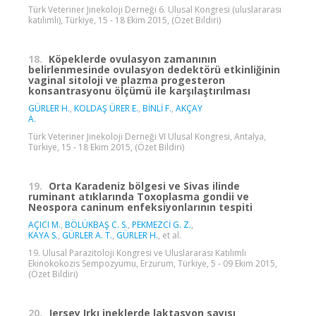
Türk Veteriner Jinekoloji Derneği 6. Ulusal Kongresi (uluslararası
katılımlı), Türkiye, 15 - 18 Ekim 2015, (Özet Bildiri)
18.
Köpeklerde ovulasyon zamanının
belirlenmesinde ovulasyon dedektörü etkinliğinin
vaginal sitoloji ve plazma progesteron
konsantrasyonu ölçümü ile karşılaştırılması
GÜRLER H.
,
KOLDAŞ ÜRER E.
,
BİNLİ F.
,
AKÇAY
A.
Türk Veteriner Jinekoloji Derneği VI Ulusal Kongresi, Antalya,
Türkiye, 15 - 18 Ekim 2015, (Özet Bildiri)
19.
Orta Karadeniz bölgesi ve Sivas ilinde
ruminant atıklarında Toxoplasma gondii ve
Neospora caninum enfeksiyonlarının tespiti
AÇICI M.
,
BÖLÜKBAŞ C. S.
,
PEKMEZCİ G. Z.
,
KAYA S.
,
GÜRLER A. T.
,
GÜRLER H.
, et al.
19. Ulusal Parazitoloji Kongresi ve Uluslararası Katılımlı
Ekinokokozis Sempozyumu, Erzurum, Türkiye, 5 - 09 Ekim 2015,
(Özet Bildiri)
20.
Jersey Irkı ineklerde laktasyon sayısı