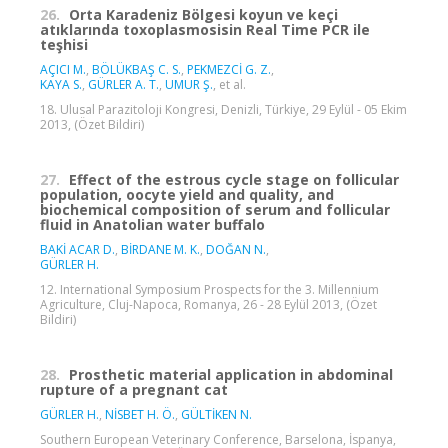
26.
Orta Karadeniz Bölgesi koyun ve keçi
atıklarında toxoplasmosisin Real Time PCR ile
teşhisi
AÇICI M.
,
BÖLÜKBAŞ C. S.
,
PEKMEZCİ G. Z.
,
KAYA S.
,
GÜRLER A. T.
,
UMUR Ş.
, et al.
18. Ulusal Parazitoloji Kongresi, Denizli, Türkiye, 29 Eylül - 05 Ekim
2013, (Özet Bildiri)
27.
Effect of the estrous cycle stage on follicular
population, oocyte yield and quality, and
biochemical composition of serum and follicular
fluid in Anatolian water buffalo
BAKİ ACAR D.
,
BİRDANE M. K.
,
DOĞAN N.
,
GÜRLER H.
12. International Symposium Prospects for the 3. Millennium
Agriculture, Cluj-Napoca, Romanya, 26 - 28 Eylül 2013, (Özet
Bildiri)
28.
Prosthetic material application in abdominal
rupture of a pregnant cat
GÜRLER H.
,
NİSBET H. Ö.
,
GÜLTİKEN N.
Southern European Veterinary Conference, Barselona, İspanya,