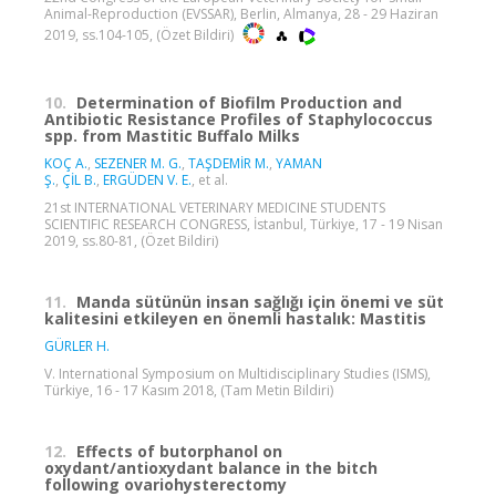
Animal-Reproduction (EVSSAR), Berlin, Almanya, 28 - 29 Haziran
2019, ss.104-105, (Özet Bildiri)
10.
Determination of Biofilm Production and
Antibiotic Resistance Profiles of Staphylococcus
spp. from Mastitic Buffalo Milks
KOÇ A.
,
SEZENER M. G.
,
TAŞDEMİR M.
,
YAMAN
Ş.
,
ÇİL B.
,
ERGÜDEN V. E.
, et al.
21st INTERNATIONAL VETERINARY MEDICINE STUDENTS
SCIENTIFIC RESEARCH CONGRESS, İstanbul, Türkiye, 17 - 19 Nisan
2019, ss.80-81, (Özet Bildiri)
11.
Manda sütünün insan sağlığı için önemi ve süt
kalitesini etkileyen en önemli hastalık: Mastitis
GÜRLER H.
V. International Symposium on Multidisciplinary Studies (ISMS),
Türkiye, 16 - 17 Kasım 2018, (Tam Metin Bildiri)
12.
Effects of butorphanol on
oxydant/antioxydant balance in the bitch
following ovariohysterectomy