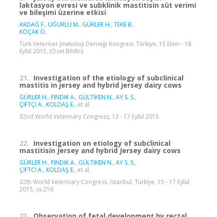
laktasyon evresi ve subklinik mastitisin süt verimi
ve bileşimi üzerine etkisi
AKDAĞ F.
,
UĞURLU M.
,
GÜRLER H.
,
TEKE B.
,
KOÇAK Ö.
Türk Veteriner Jinekoloji Derneği Kongresi, Türkiye, 15 Ekim - 18
Eylül 2015, (Özet Bildiri)
21.
Investigation of the etiology of subclinical
mastitis in jersey and hybrid jersey dairy cows
GÜRLER H.
,
FINDIK A.
,
GÜLTİKEN N.
,
AY S. S.
,
ÇİFTÇİ A.
,
KOLDAŞ E.
, et al.
32nd World Veterinary Congress, 13 - 17 Eylül 2015
22.
Investigation on etiology of subclinical
mastitisin Jersey and hybrid Jersey dairy cows
GÜRLER H.
,
FINDIK A.
,
GÜLTİKEN N.
,
AY S. S.
,
ÇİFTCİ A.
,
KOLDAŞ E.
, et al.
32th World Veterinary Congress, İstanbul, Türkiye, 15 - 17 Eylül
2015, ss.216
23.
Observation of fetal development by rectal