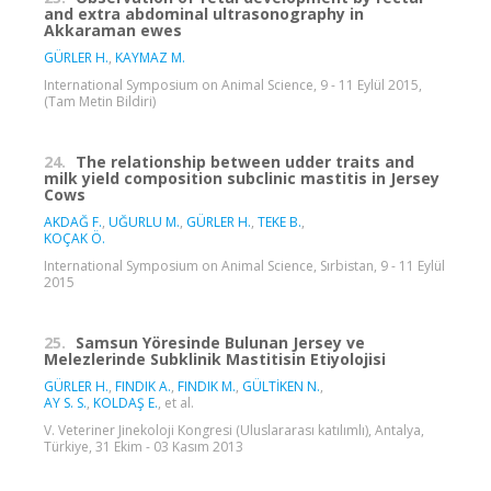
and extra abdominal ultrasonography in
Akkaraman ewes
GÜRLER H.
,
KAYMAZ M.
International Symposium on Animal Science, 9 - 11 Eylül 2015,
(Tam Metin Bildiri)
24.
The relationship between udder traits and
milk yield composition subclinic mastitis in Jersey
Cows
AKDAĞ F.
,
UĞURLU M.
,
GÜRLER H.
,
TEKE B.
,
KOÇAK Ö.
International Symposium on Animal Science, Sırbistan, 9 - 11 Eylül
2015
25.
Samsun Yöresinde Bulunan Jersey ve
Melezlerinde Subklinik Mastitisin Etiyolojisi
GÜRLER H.
,
FINDIK A.
,
FINDIK M.
,
GÜLTİKEN N.
,
AY S. S.
,
KOLDAŞ E.
, et al.
V. Veteriner Jinekoloji Kongresi (Uluslararası katılımlı), Antalya,
Türkiye, 31 Ekim - 03 Kasım 2013