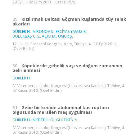
29 Eylül - 02 Ekim 2011, (Özet Bildiri)
29.
Kızılırmak Deltası Göçmen kuşlarında tüy telek
akarları
GÜRLER H.
,
MİRONOV S.
,
ERCİYAS YAVUZ K.
,
BÖLÜKBAŞ C. S.
,
AÇICI M.
,
UMUR Ş.
17. Ulusal Parazitol Kongresi, Kars, Türkiye, 4 - 10 Eylül 2011,
(Özet Bildiri)
30.
Köpeklerde gebelik yaşı ve doğum zamanının
belirlenmesi
GÜRLER H.
IV. Veteriner Jinekoloji Kongresi (Uluslararası Katılımlı), Türkiye, 4 -
07 Kasım 2010, (Özet Bildiri)
31.
Gebe bir kedide abdominal kas rupturu
olgusunda mersilen meş uygulması
GÜRLER H.
,
NİSBET H. Ö.
,
GÜLTİKEN N.
IV. Veteriner Jinekoloji Kongresi (Uluslararası Katılımlı), Türkiye, 4 -
07 Kasım 2010, (Özet Bildiri)