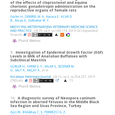
of the effects of cloprostenol and equine
chorionic gonadotropin administration on the
reproductive organs of female rats
Gürler H.
,
DEMİREL M. A.
,
Karaca E.
,
ACAR D.
B.
,
Akcay A.
,
Gülbahar M. Y.
MEDYCYNA WETERYNARYJNA-VETERINARY MEDICINE-SCIENCE
AND PRACTICE
, cilt.75, sa.3, ss.169-174, 2019 (SCI-Expanded,
Scopus)
PlumX Metrics
9.
Investigation of Epidermal Growth Factor (EGF)
Levels in Milk of Anatolian Buffaloes with
Subclinical Mastitis
GÜRLER H.
,
YARIM G. F.
,
SALAR S.
,
SEZENER M.
G.
,
SALT A.
,
AKÇAY A.
, et al.
Kocatepe Veterinary Journal
, cilt.12, sa.3, ss.254-257, 2019
(TRDizin)
PlumX Metrics
10.
A diagnostic survey of Neospora caninum
infection in aborted fetuses in the Middle Black
Sea Region and Sivas Province, Turkey
Açıcı M.
,
Bölükbaş C. S.
,
PEKMEZCİ G. Z.
,