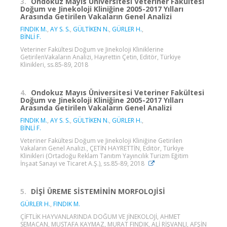
3.
Ondokuz Mayıs Üniversitesi Veteriner Fakültesi
Doğum ve Jinekoloji Kliniğine 2005-2017 Yılları
Arasında Getirilen Vakaların Genel Analizi
FINDIK M.
,
AY S. S.
,
GÜLTİKEN N.
,
GÜRLER H.
,
BİNLİ F.
Veteriner Fakültesi Doğum ve Jinekoloji Kliniklerine
GetirilenVakaların Analizi, Hayrettin Çetin, Editör, Türkiye
Klinikleri, ss.85-89, 2018
4.
Ondokuz Mayıs Üniversitesi Veteriner Fakültesi
Doğum ve Jinekoloji Kliniğine 2005-2017 Yılları
Arasında Getirilen Vakaların Genel Analizi
FINDIK M.
,
AY S. S.
,
GÜLTİKEN N.
,
GÜRLER H.
,
BİNLİ F.
Veteriner Fakültesi Doğum ve Jinekoloji Kliniğine Getirilen
Vakaların Genel Analizi., ÇETİN HAYRETTİN, Editör, Türkiye
Klinikleri (Ortadoğu Reklam Tanıtım Yayıncılık Turizm Eğitim
İnşaat Sanayi ve Ticaret A.Ş.), ss.85-89, 2018
5.
DİŞİ ÜREME SİSTEMİNİN MORFOLOJİSİ
GÜRLER H.
,
FINDIK M.
ÇİFTLİK HAYVANLARINDA DOĞUM VE JİNEKOLOJİ, AHMET
SEMACAN, MUSTAFA KAYMAZ, MURAT FINDIK, ALİ RİŞVANLI, AFŞİN