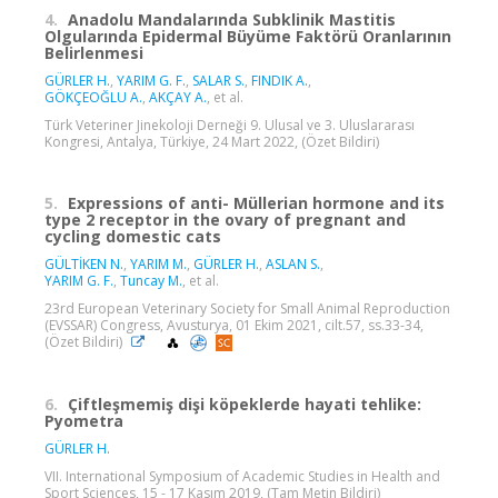
4.
Anadolu Mandalarında Subklinik Mastitis
Olgularında Epidermal Büyüme Faktörü Oranlarının
Belirlenmesi
GÜRLER H.
,
YARIM G. F.
,
SALAR S.
,
FINDIK A.
,
GÖKÇEOĞLU A.
,
AKÇAY A.
, et al.
Türk Veteriner Jinekoloji Derneği 9. Ulusal ve 3. Uluslararası
Kongresi, Antalya, Türkiye, 24 Mart 2022, (Özet Bildiri)
5.
Expressions of anti- Müllerian hormone and its
type 2 receptor in the ovary of pregnant and
cycling domestic cats
GÜLTİKEN N.
,
YARIM M.
,
GÜRLER H.
,
ASLAN S.
,
YARIM G. F.
,
Tuncay M.
, et al.
23rd European Veterinary Society for Small Animal Reproduction
(EVSSAR) Congress, Avusturya, 01 Ekim 2021, cilt.57, ss.33-34,
(Özet Bildiri)
6.
Çiftleşmemiş dişi köpeklerde hayati tehlike:
Pyometra
GÜRLER H.
VII. International Symposium of Academic Studies in Health and
Sport Sciences, 15 - 17 Kasım 2019, (Tam Metin Bildiri)