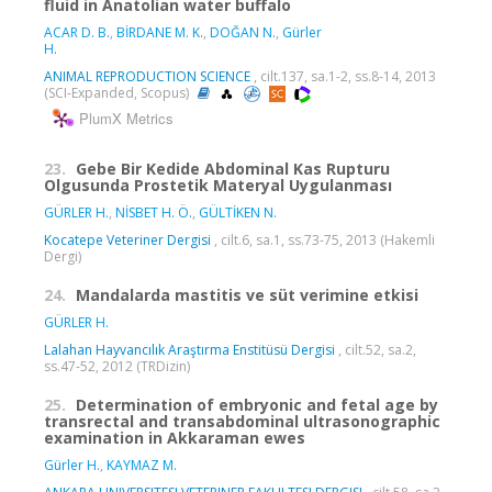
fluid in Anatolian water buffalo
ACAR D. B.
,
BİRDANE M. K.
,
DOĞAN N.
,
Gürler
H.
ANIMAL REPRODUCTION SCIENCE
, cilt.137, sa.1-2, ss.8-14, 2013
(SCI-Expanded, Scopus)
PlumX Metrics
23.
Gebe Bir Kedide Abdominal Kas Rupturu
Olgusunda Prostetik Materyal Uygulanması
GÜRLER H.
,
NİSBET H. Ö.
,
GÜLTİKEN N.
Kocatepe Veteriner Dergisi
, cilt.6, sa.1, ss.73-75, 2013 (Hakemli
Dergi)
24.
Mandalarda mastitis ve süt verimine etkisi
GÜRLER H.
Lalahan Hayvancılık Araştırma Enstitüsü Dergisi
, cilt.52, sa.2,
ss.47-52, 2012 (TRDizin)
25.
Determination of embryonic and fetal age by
transrectal and transabdominal ultrasonographic
examination in Akkaraman ewes
Gürler H.
,
KAYMAZ M.