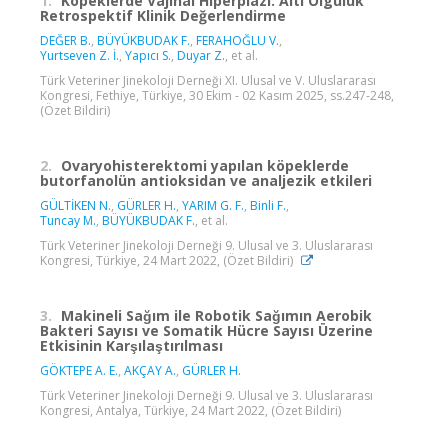
1.
Köpeklerde Vajinal Hiperplazi: Altı Olguluk
Retrospektif Klinik Değerlendirme
DEĞER B.
,
BÜYÜKBUDAK F.
,
FERAHOĞLU V.
,
Yurtseven Z. İ.
,
Yapıcı S.
,
Duyar Z.
, et al.
Türk Veteriner Jinekoloji Derneği XI. Ulusal ve V. Uluslararası
Kongresi, Fethiye, Türkiye, 30 Ekim - 02 Kasım 2025, ss.247-248,
(Özet Bildiri)
2.
Ovaryohisterektomi yapılan köpeklerde
butorfanolün antioksidan ve analjezik etkileri
GÜLTİKEN N.
,
GÜRLER H.
,
YARIM G. F.
,
Binli F.
,
Tuncay M.
,
BÜYÜKBUDAK F.
, et al.
Türk Veteriner Jinekoloji Derneği 9. Ulusal ve 3. Uluslararası
Kongresi, Türkiye, 24 Mart 2022, (Özet Bildiri)
3.
Makineli Sağım ile Robotik Sağımın Aerobik
Bakteri Sayısı ve Somatik Hücre Sayısı Üzerine
Etkisinin Karşılaştırılması
GÖKTEPE A. E.
,
AKÇAY A.
,
GÜRLER H.
Türk Veteriner Jinekoloji Derneği 9. Ulusal ve 3. Uluslararası
Kongresi, Antalya, Türkiye, 24 Mart 2022, (Özet Bildiri)