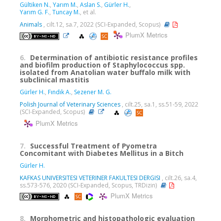
Gültiken N.
,
Yarım M.
,
Aslan S.
,
Gürler H.
,
Yarım G. F.
,
Tuncay M.
, et al.
Animals
, cilt.12, sa.7, 2022 (SCI-Expanded, Scopus)
PlumX Metrics
6.
Determination of antibiotic resistance profiles
and biofilm production of Staphylococcus spp.
isolated from Anatolian water buffalo milk with
subclinical mastitis
Gürler H.
,
Fındık A.
,
Sezener M. G.
Polish Journal of Veterinary Sciences
, cilt.25, sa.1, ss.51-59, 2022
(SCI-Expanded, Scopus)
PlumX Metrics
7.
Successful Treatment of Pyometra
Concomitant with Diabetes Mellitus in a Bitch
Gürler H.
KAFKAS UNIVERSITESI VETERINER FAKULTESI DERGISI
, cilt.26, sa.4,
ss.573-576, 2020 (SCI-Expanded, Scopus, TRDizin)
PlumX Metrics
8.
Morphometric and histopathologic evaluation