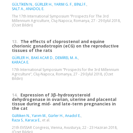
GÜLTİKEN N.
,
GÜRLER H.
,
YARIM G. F.
,
BİNLİ F.
,
SALT A.
,
ANADOL E.
The 17th International Symposium ”Prospects For The 3rd
Millennium Agriculture, Cluj-Napoca, Romanya, 27 - 29 Eylül 2018,
(Özet Bildiri)
13.
The effects of cloprostenol and equine
chorionic gonadotropin (eCG) on the reproductive
tissues of the rats
GÜRLER H.
,
BAKİ ACAR D.
,
DEMİREL M. A.
,
KARACA E.
17th International Symposium ”Prospects for the 3rd Millennium
Agriculture”, Cluj-Napoca, Romanya, 27 - 29 Eylül 2018, (Özet
Bildiri)
14.
Expression of 3β-hydroxysteroid
dehydrogenase in ovarian, uterine and placental
tissue during mid- and late-term pregnancies in
the cat
Gültiken N.
,
Yarım M.
,
Gürler H.
,
Anadol E.
,
Raza S.
,
Karaca E.
, et al.
21th EVSSAR Congress, Vienna, Avusturya, 22 - 23 Haziran 2018,
(Özet Bildiri)