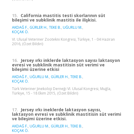
15.
California mastitis testi skorlarının süt
bileşimi ve subklinik mastitis ile ilişkisi.
AKDAĞ F.
,
GÜRLER H.
,
TEKE B.
,
UĞURLU M.
,
KOÇAK Ö.
VI. Ulusal Veteriner Zootekni Kongresi, Türkiye, 1 - 04 Haziran
2016, (Özet Bildiri)
16.
Jersey ırkı inklerde laktasyon sayısı laktasyon
evresi ve subklinik mastitisin süt verimi ve
bileşimi üzerine etkisi
AKDAĞ F.
,
UĞURLU M.
,
GÜRLER H.
,
TEKE B.
,
KOÇAK Ö.
Türk Veteriner Jinekoloji Derneği VI. Ulusal Kongresi, Muğla,
Türkiye, 15 - 18 Ekim 2015, (Özet Bildiri)
17.
Jersey ırkı ineklerde laktasyon sayısı,
laktasyon evresi ve subklinik mastitisin süt verimi
ve bileşimi üzerine etkisi.
AKDAĞ F.
,
UĞURLU M.
,
GÜRLER H.
,
TEKE B.
,
KOÇAK Ö.