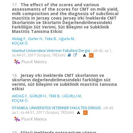
17.
The effect of the scores and various
assessments of the scores for CMT on milk yield,
milk composition and the diagnosis of subclinical
mastitis in Jersey cows Jersey irki İneklerde CMT
Skorlarinin ve Skorlarin Deǧerlendirilmesindeki
Farkliliǧin Süt Verimi, Süt Bileşimi ve Subklinik
Mastitis Tanisina Etkisi
Akdağ F.
,
Gürler H.
,
Teke B.
,
Uğurlu M.
,
KOÇAK Ö.
Istanbul Universitesi Veteriner Fakultesi Dergisi
, cilt.43, sa.1,
ss.44-51, 2017 (Scopus, TRDizin)
PlumX Metrics
18.
Jersey ırkı ineklerde CMT skorlarının ve
skorların değerlendirilmesindeki farklılığın süt
verimi, süt bileşimi ve subklinik mastitis tanısına
etkisi
AKDAĞ F.
,
GÜRLER H.
,
TEKE B.
,
UĞURLU M.
,
KOÇAK Ö.
ISTANBUL UNIVERSITESI VETERINER FAKULTESI DERGISI
, cilt.43,
sa.1, ss.44-51, 2017 (Scopus, TRDizin)
PlumX Metrics
19.
Sütçü ineklerde potspartum uterus