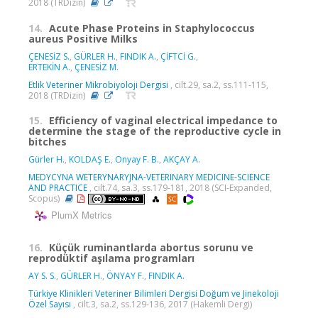
2018 (TRDizin)
14.
Acute Phase Proteins in Staphylococcus
aureus Positive Milks
ÇENESİZ S.
,
GÜRLER H.
,
FINDIK A.
,
ÇİFTCİ G.
,
ERTEKİN A.
,
ÇENESİZ M.
Etlik Veteriner Mikrobiyoloji Dergisi
, cilt.29, sa.2, ss.111-115,
2018 (TRDizin)
15.
Efficiency of vaginal electrical impedance to
determine the stage of the reproductive cycle in
bitches
Gürler H.
,
KOLDAŞ E.
,
Onyay F. B.
,
AKÇAY A.
MEDYCYNA WETERYNARYJNA-VETERINARY MEDICINE-SCIENCE
AND PRACTICE
, cilt.74, sa.3, ss.179-181, 2018 (SCI-Expanded,
Scopus)
PlumX Metrics
16.
Küçük ruminantlarda abortus sorunu ve
reprodüktif aşılama programları
AY S. S.
,
GÜRLER H.
,
ÖNYAY F.
,
FINDIK A.
Türkiye Klinikleri Veteriner Bilimleri Dergisi Doğum ve Jinekoloji
Özel Sayısı
, cilt.3, sa.2, ss.129-136, 2017 (Hakemli Dergi)