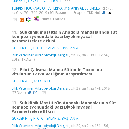
Gürler H.
,
Gekc O.
,
GÜRLER A. T.
, et al.
TURKISH JOURNAL OF VETERINARY & ANIMAL SCIENCES
, cilt.43,
sa.6, ss.761-766, 2019 (SCI-Expanded, Scopus, TRDizin)
PlumX Metrics
11.
Subklinik mastitisin Anadolu mandalarında süt
kompozisyonundaki bazı biyokimyasal
parametrelere etkisi
GÜRLER H.
,
ÇİFTCİ G.
,
SALAR S.
,
BAŞTAN A.
Etlik Veteriner Mikrobiyoloji Dergisi
, cilt.29, sa.2, ss.151-156,
2018 (TRDizin)
12.
Pilot Çalışma: Manda Sütünde Toxocara
vitulorum Larva Varlığının Araştırılması
GÜRLER A. T.
,
GÜRLER H.
Etlik Veteriner Mikrobiyoloji Dergisi
, cilt.29, sa.1, ss.1-4, 2018
(TRDizin)
13.
Subklinik Mastitis’in Anadolu Mandalarının Süt
Kompozisyonundaki Bazı Biyokimyasal
Parametrelere Etkisi
GÜRLER H.
,
ÇİFTCİ G.
,
SALAR S.
,
BAŞTAN A.
Etlik Veteriner Mikrobiyoloji Dergisi
, cilt.29, sa.2, ss.151-156,