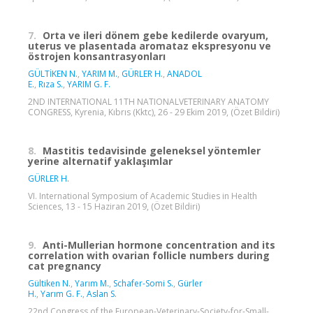
7.
Orta ve ileri dönem gebe kedilerde ovaryum,
uterus ve plasentada aromataz ekspresyonu ve
östrojen konsantrasyonları
GÜLTİKEN N.
,
YARIM M.
,
GÜRLER H.
,
ANADOL
E.
,
Rıza S.
,
YARIM G. F.
2ND INTERNATIONAL 11TH NATIONALVETERINARY ANATOMY
CONGRESS, Kyrenia, Kıbrıs (Kktc), 26 - 29 Ekim 2019, (Özet Bildiri)
8.
Mastitis tedavisinde geleneksel yöntemler
yerine alternatif yaklaşımlar
GÜRLER H.
VI. International Symposium of Academic Studies in Health
Sciences, 13 - 15 Haziran 2019, (Özet Bildiri)
9.
Anti-Mullerian hormone concentration and its
correlation with ovarian follicle numbers during
cat pregnancy
Gültiken N.
,
Yarım M.
,
Schafer-Somi S.
,
Gürler
H.
,
Yarım G. F.
,
Aslan S.
22nd Congress of the European-Veterinary-Society-for-Small-