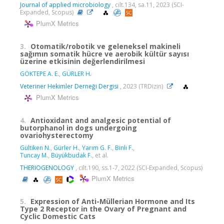
Journal of applied microbiology
, cilt.134, sa.11, 2023 (SCI-
Expanded, Scopus)
PlumX Metrics
3.
Otomatik/robotik ve geleneksel makineli
sağımın somatik hücre ve aerobik kültür sayısı
üzerine etkisinin değerlendirilmesi
GÖKTEPE A. E.
,
GÜRLER H.
Veteriner Hekimler Derneği Dergisi
, 2023 (TRDizin)
PlumX Metrics
4.
Antioxidant and analgesic potential of
butorphanol in dogs undergoing
ovariohysterectomy
Gültiken N.
,
Gürler H.
,
Yarım G. F.
,
Binli F.
,
Tuncay M.
,
Büyükbudak F.
, et al.
THERIOGENOLOGY
, cilt.190, ss.1-7, 2022 (SCI-Expanded, Scopus)
PlumX Metrics
5.
Expression of Anti-Müllerian Hormone and Its
Type 2 Receptor in the Ovary of Pregnant and
Cyclic Domestic Cats