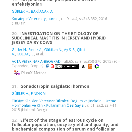
enfeksiyonları
GÜRLER H.
,
BAKİ ACAR D.
Kocatepe Veterinary Journal
, cilt.9, sa.4, ss.348-352, 2016
(TRDizin)
20.
INVESTIGATION ON THE ETIOLOGY OF
SUBCLINICAL MASTITIS IN JERSEY AND HYBRID
JERSEY DAIRY COWS
Gürler H.
,
Fındık A.
,
Gültiken N.
,
Ay S. S.
,
Çiftci
A.
,
KOLDAŞ E.
, et al.
ACTA VETERINARIA-BEOGRAD
, cilt.65, sa.3, ss.358-370, 2015 (SCI-
Expanded, Scopus)
PlumX Metrics
21.
Gonadotropin salgılatıcı hormon
GÜRLER H.
,
FINDIK M.
Türkiye Klinikleri Veteriner Bilimleri-Doğum ve Jinekoloji-Üreme
Hormonları ve Klinik Kullanımları Özel Sayısı
, cilt.1, sa.2, ss.7-11,
2015 (Hakemli Dergi)
22.
Effect of the stage of estrous cycle on
follicular population, oocyte yield and quality, and
biochemical composition of serum and follicular