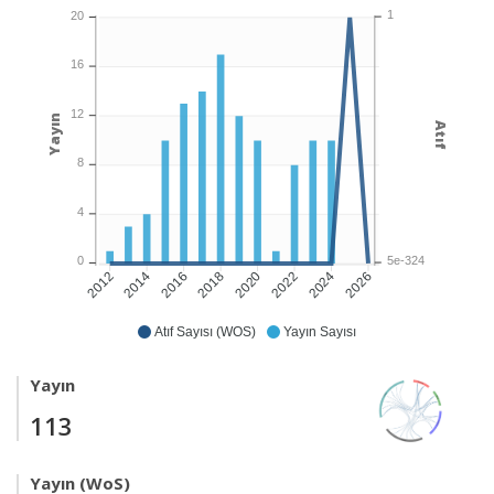
1
20
16
12
Yayın
Atıf
8
4
5e-324
0
2014
2016
2018
2020
2022
2024
2026
2012
Atıf Sayısı (WOS)
Yayın Sayısı
Yayın
113
Yayın (WoS)