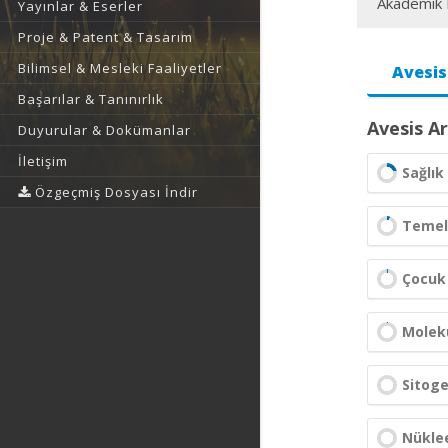
Akademik F
Yayınlar & Eserler
Proje & Patent & Tasarım
Bilimsel & Mesleki Faaliyetler
Avesis
Başarılar & Tanınırlık
Avesis Ar
Duyurular & Dokümanlar
İletişim
Sağlık 
Özgeçmiş Dosyası İndir
Temel 
Çocuk 
Molekü
Sitog
Nüklee