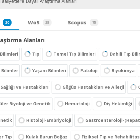
aaliyetlere Dayalı Araştırma Alanları
WoS
Scopus
30
35
75
aştırma Alanları
Bilimleri
Tıp
Temel Tıp Bilimleri
Dahili Tıp Bili
Bilimler
Yaşam Bilimleri
Patoloji
Biyokimya
Sağlığı ve Hastalıkları
Göğüs Hastalıkları ve Allerji
ler Biyoloji ve Genetik
Hematoloji
Diş Hekimliği
enetik
Histoloji-Embriyoloji
Gastroenteroloji-(Hepato
r Tıp
Kulak Burun Boğaz
Fiziksel Tıp ve Rehabilita