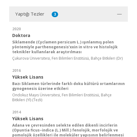
Yaptığı Tezler
3
2020
Doktora
Siklamende (Cyclamen persicum L.) ışınlanmış polen
yöntemiyle parthenogenesis’xxin in vitro ve histolojik
teknikler kullanılarak araştırılması
Çukurova Üniversitesi, Fen Bilimleri Enstitüsü, Bahçe Bitkileri (Dr)
2016
Yüksek Lisans
Bazı Siklamen türlerinde farklı doku kültürü ortamlarının
gynogenesis üzerine etkileri
Ondokuz Mayıs Üniversitesi, Fen Bilimleri Enstitüsü, Bahçe
Bitkileri (Yl) (Tezli)
2014
Yüksek Lisans
Adana ve çevresinden selekte edilen dikenli incirlerin
(Opuntia ficus–indica (L.) Mill.) fenolojik, morfolojik ve
pomolojik özellikleri ile moleküler yapısının belirlenmesi