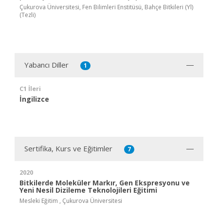
Çukurova Üniversitesi, Fen Bilimleri Enstitüsü, Bahçe Bitkileri (Yl)
(Tezli)
Yabancı Diller
1
C1 İleri
İngilizce
Sertifika, Kurs ve Eğitimler
7
2020
Bitkilerde Moleküler Markır, Gen Ekspresyonu ve
Yeni Nesil Dizileme Teknolojileri Eğitimi
Mesleki Eğitim , Çukurova Üniversitesi