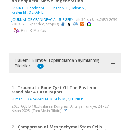
on Peripheral Nerve Regeneration
SAĞIR D.
,
Bereket M. C.
,
Önger M. E.
,
Bakhit N.
,
Keskin M.
,
ÖZKAN E.
JOURNAL OF CRANIOFACIAL SURGERY
, cilt.30, sa.8, ss.2635-2639,
2019 (SCI-Expanded, Scopus)
PlumX Metrics
Hakemli Bilimsel Toplantılarda Yayımlanmış
Bildiriler
7
1.
Traumatic Bone Cyst Of The Posterior
Mandible: A Case Report
Sumer T.
,
KARAMAN M.
,
KESKİN M.
,
ÇELENK P.
2025 AÇBİD 18.Uluslarası Kongresi, Antalya, Türkiye, 24 - 27
Nisan 2025, (Tam Metin Bildiri)
2.
Comparıson of Mesenchymal Stem Cells