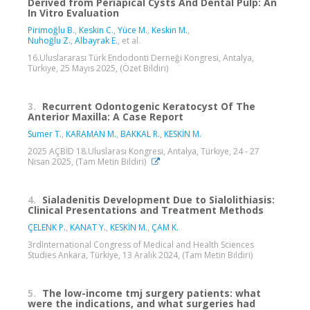
Derived from Periapical Cysts And Dental Pulp: An
In Vitro Evaluation
Pirimoğlu B.
,
Keskin C.
,
Yüce M.
,
Keskin M.
,
Nuhoğlu Z.
,
Albayrak E.
, et al.
16.Uluslararası Türk Endodonti Derneği Kongresi, Antalya,
Türkiye, 25 Mayıs 2025, (Özet Bildiri)
3.
Recurrent Odontogenic Keratocyst Of The
Anterior Maxilla: A Case Report
Sumer T.
,
KARAMAN M.
,
BAKKAL R.
,
KESKİN M.
2025 AÇBİD 18.Uluslarası Kongresi, Antalya, Türkiye, 24 - 27
Nisan 2025, (Tam Metin Bildiri)
4.
Sialadenitis Development Due to Sialolithiasis:
Clinical Presentations and Treatment Methods
ÇELENK P.
,
KANAT Y.
,
KESKİN M.
,
ÇAM K.
3rdInternational Congress of Medical and Health Sciences
Studies Ankara, Türkiye, 13 Aralık 2024, (Tam Metin Bildiri)
5.
The low-income tmj surgery patients: what
were the indications, and what surgeries had