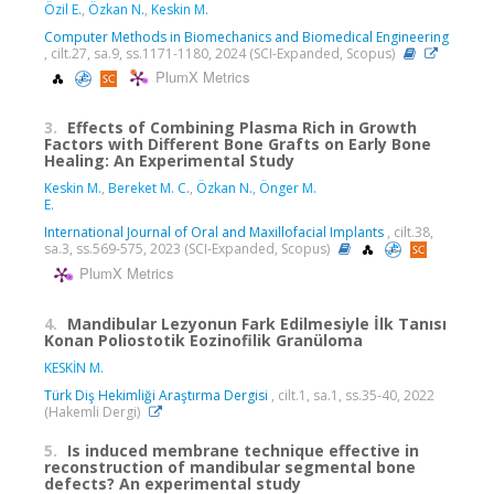
Özil E.
,
Özkan N.
,
Keskin M.
Computer Methods in Biomechanics and Biomedical Engineering
, cilt.27, sa.9, ss.1171-1180, 2024 (SCI-Expanded, Scopus)
PlumX Metrics
3.
Effects of Combining Plasma Rich in Growth
Factors with Different Bone Grafts on Early Bone
Healing: An Experimental Study
Keskin M.
,
Bereket M. C.
,
Özkan N.
,
Önger M.
E.
International Journal of Oral and Maxillofacial Implants
, cilt.38,
sa.3, ss.569-575, 2023 (SCI-Expanded, Scopus)
PlumX Metrics
4.
Mandibular Lezyonun Fark Edilmesiyle İlk Tanısı
Konan Poliostotik Eozinofilik Granüloma
KESKİN M.
Türk Diş Hekimliği Araştırma Dergisi
, cilt.1, sa.1, ss.35-40, 2022
(Hakemli Dergi)
5.
Is induced membrane technique effective in
reconstruction of mandibular segmental bone
defects? An experimental study