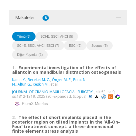
Makaleler
8
Tümü (8)
SCI-E, SSCI, AHCI (5)
SCI-E, SSCI, AHCI, ESCI (7)
ESCI (2)
Scopus (5)
Diğer Yayınlar (1)
1.
Experimental investigation of the effects of
allantoin on mandibular distraction osteogenesis
Kanat Y.
,
Bereket M. C.
,
Önger M. E.
,
Polat N.
N.
,
Altun G.
,
Keskin M.
, et al.
JOURNAL OF CRANIO-MAXILLOFACIAL SURGERY
, cilt.53, sa.9,
ss.1312-1319, 2025 (SCI-Expanded, Scopus)
PlumX Metrics
2.
The effect of short implants placed in the
posterior region on tilted implants in the ‘All-On-
Four’ treatment concept: a three-dimensional
finite element stress analysis