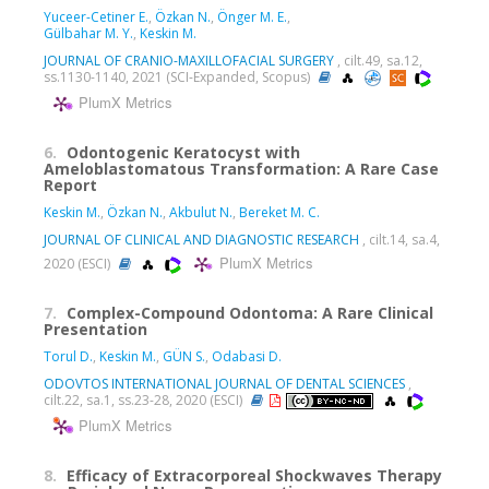
Yuceer-Cetiner E.
,
Özkan N.
,
Önger M. E.
,
Gülbahar M. Y.
,
Keskin M.
JOURNAL OF CRANIO-MAXILLOFACIAL SURGERY
, cilt.49, sa.12,
ss.1130-1140, 2021 (SCI-Expanded, Scopus)
PlumX Metrics
6.
Odontogenic Keratocyst with
Ameloblastomatous Transformation: A Rare Case
Report
Keskin M.
,
Özkan N.
,
Akbulut N.
,
Bereket M. C.
JOURNAL OF CLINICAL AND DIAGNOSTIC RESEARCH
, cilt.14, sa.4,
PlumX Metrics
2020 (ESCI)
7.
Complex-Compound Odontoma: A Rare Clinical
Presentation
Torul D.
,
Keskin M.
,
GÜN S.
,
Odabasi D.
ODOVTOS INTERNATIONAL JOURNAL OF DENTAL SCIENCES
,
cilt.22, sa.1, ss.23-28, 2020 (ESCI)
PlumX Metrics
8.
Efficacy of Extracorporeal Shockwaves Therapy