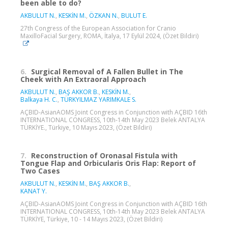
been able to do?
AKBULUT N.
,
KESKİN M.
,
ÖZKAN N.
,
BULUT E.
27th Congress of the European Association for Cranio
MaxilloFacial Surgery, ROMA, İtalya, 17 Eylül 2024, (Özet Bildiri)
6.
Surgical Removal of A Fallen Bullet in The
Cheek with An Extraoral Approach
AKBULUT N.
,
BAŞ AKKOR B.
,
KESKİN M.
,
Balkaya H. C.
,
TÜRKYILMAZ YARIMKALE S.
AÇBID-AsianAOMS Joint Congress in Conjunction with AÇBID 16th
INTERNATIONAL CONGRESS, 10th-14th May 2023 Belek ANTALYA
TÜRKİYE., Türkiye, 10 Mayıs 2023, (Özet Bildiri)
7.
Reconstruction of Oronasal Fistula with
Tongue Flap and Orbicularis Oris Flap: Report of
Two Cases
AKBULUT N.
,
KESKİN M.
,
BAŞ AKKOR B.
,
KANAT Y.
AÇBID-AsianAOMS Joint Congress in Conjunction with AÇBID 16th
INTERNATIONAL CONGRESS, 10th-14th May 2023 Belek ANTALYA
TÜRKİYE, Türkiye, 10 - 14 Mayıs 2023, (Özet Bildiri)