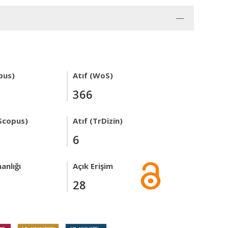
pus)
Atıf (WoS)
366
Scopus)
Atıf (TrDizin)
6
anlığı
Açık Erişim
28