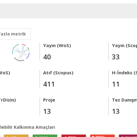
fazla metrik
Yayın (WoS)
Yayın (Sco
40
33
WoS)
Atıf (Scopus)
H-İndeks (
411
11
rDizin)
Proje
Tez Danışm
13
13
lebilir Kalkınma Amaçları