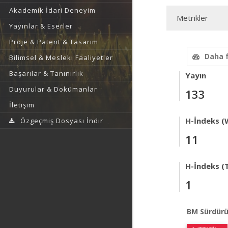
Akademik İdari Deneyim
Metrikler
Yayınlar & Eserler
Proje & Patent & Tasarım
Daha 
Bilimsel & Mesleki Faaliyetler
Başarılar & Tanınırlık
Yayın
Duyurular & Dokümanlar
133
İletişim
H-İndeks (
Özgeçmiş Dosyası İndir
11
H-İndeks (T
1
BM Sürdürü