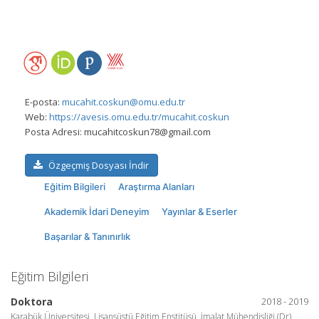
E-posta:
mucahit.coskun@omu.edu.tr
Web:
https://avesis.omu.edu.tr/mucahit.coskun
Posta Adresi:
mucahitcoskun78@gmail.com
Özgeçmiş Dosyası İndir
Eğitim Bilgileri
Araştırma Alanları
Akademik İdari Deneyim
Yayınlar & Eserler
Başarılar & Tanınırlık
Eğitim Bilgileri
Doktora
2018 - 2019
Karabük Üniversitesi, Lisansüstü Eğitim Enstitüsü, İmalat Mühendisliği (Dr),