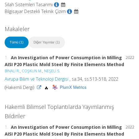
Silah Sistemleri Tasarımı
Bilgisayar Destekli Teknik Çizim
Makaleler
Tümü (1)
Diğer Yayınlar (1)
1.
An Investigation of Power Consumption in Milling
2022
AISI P20 Plastic Mold Steel By Finite Elements Method
BİNALİ R.
,
COŞKUN M.
,
NEŞELİ S.
Avrupa Bilim ve Teknoloji Dergisi
, sa.34, ss.513-518, 2022
PlumX Metrics
(Hakemli Dergi)
Hakemli Bilimsel Toplantılarda Yayımlanmış
Bildiriler
1.
An Investigation of Power Consumption in Milling
2022
AISI P20 Plastic Mold Steel By Finite Elements Method