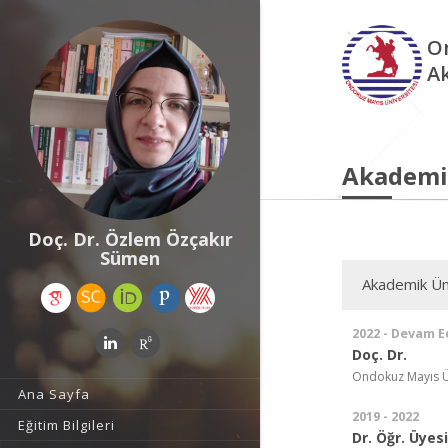
O
A
Akademi
Doç. Dr. Özlem Özçakır
Sümen
Akademik Ün
2022 - Devam E
Doç. Dr.
Ondokuz Mayıs Ün
Ana Sayfa
2019 - 2022
Eğitim Bilgileri
Dr. Öğr. Üyesi