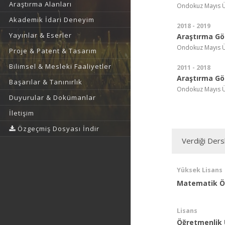
Araştırma Alanları
Ondokuz Mayıs Ün
Akademik İdari Deneyim
2018 - 2019
Yayınlar & Eserler
Araştırma Gör
Ondokuz Mayıs Ün
Proje & Patent & Tasarım
Bilimsel & Mesleki Faaliyetler
2011 - 2018
Araştırma Gör
Başarılar & Tanınırlık
Ondokuz Mayıs Ün
Duyurular & Dokümanlar
İletişim
Özgeçmiş Dosyası İndir
Verdiği Ders
Yüksek Lisans
Matematik Ö
Lisans
Öğretmenlik 