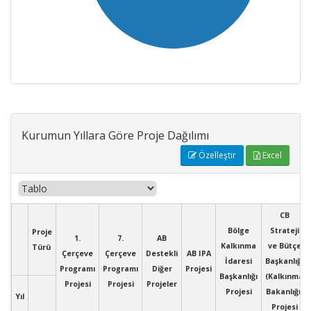
Kurumun Yıllara Göre Proje Dağılımı
Özelleştir
Excel
CB
Bölge
Strateji
Proje
1.
7.
AB
Kalkınma
ve Bütçe
Türü
Çerçeve
Çerçeve
Destekli
AB IPA
İdaresi
Başkanlığı
Programı
Programı
Diğer
Projesi
Başkanlığı
(Kalkınma
Projesi
Projesi
Projeler
Projesi
Bakanlığı)
Yıl
Projesi