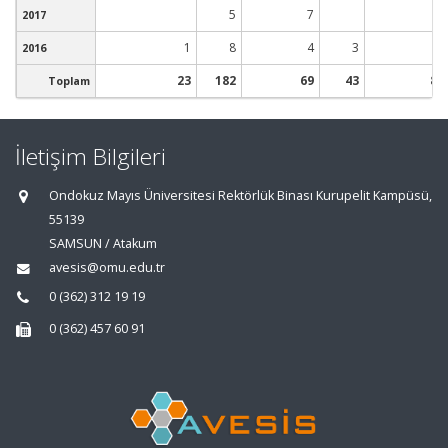
5
7
2017
1
8
4
3
2016
23
182
69
43
8
Toplam
İletişim Bilgileri
Ondokuz Mayıs Üniversitesi Rektörlük Binası Kurupelit Kampüsü,
55139
SAMSUN / Atakum
avesis@omu.edu.tr
0 (362) 312 19 19
0 (362) 457 60 91