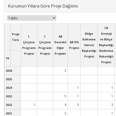
Kurumun Yıllara Göre Proje Dağılımı
CB
Bölge
Strateji
Proje
1.
7.
AB
Kalkınma
ve Bütçe
Türü
Çerçeve
Çerçeve
Destekli
AB IPA
İdaresi
Başkanlığı
Programı
Programı
Diğer
Projesi
Başkanlığı
(Kalkınma
Projesi
Projesi
Projeler
Projesi
Bakanlığı)
Yıl
Projesi
2
2026
2025
1
1
2024
5
1
1
2023
1
4
3
3
2022
2
1
2021