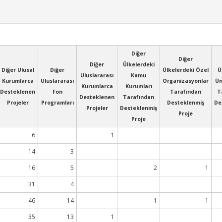
Diğer
Diğer
Diğer
Ülkelerdeki
Diğer Ulusal
Diğer
Ülkelerdeki Özel
Ü
Uluslararası
Kamu
Kurumlarca
Uluslararası
Organizasyonlar
Ün
Kurumlarca
Kurumları
Desteklenen
Fon
Tarafından
T
Desteklenen
Tarafından
Projeler
Programları
Desteklenmiş
De
Projeler
Desteklenmiş
Proje
Proje
6
1
14
3
16
5
2
1
31
4
46
14
1
1
35
13
1