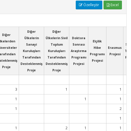
Özelleştir
Excel
Diğer
Diğer
Diğer
Ülkelerin
Ülkelerin Sivil
Doktora
lkelerden
Elçilik
Sanayi
Toplum
Sonrası
San
iversiteler
Hibe
Erasmus
Kuruluşları
Kuruluşları
Araştırma
Tez
arafından
Programı
Projesi
Tarafından
Tarafından
Programı
Pro
steklenmiş
Projesi
Desteklenmiş
Desteklenmiş
Projesi
Proje
Proje
Proje
3
1
1
1
1
1
1
2
1
1
2
1
1