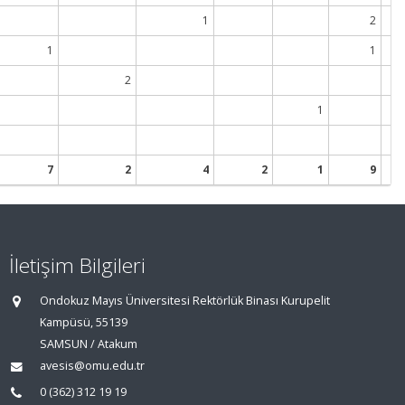
1
2
1
1
2
1
7
2
4
2
1
9
İletişim Bilgileri
Ondokuz Mayıs Üniversitesi Rektörlük Binası Kurupelit
Kampüsü, 55139
SAMSUN / Atakum
avesis@omu.edu.tr
0 (362) 312 19 19