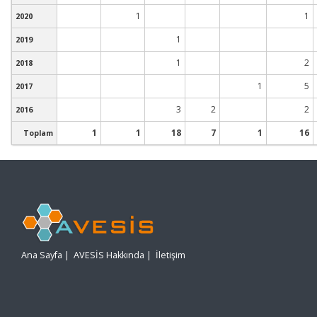
1
1
2020
1
2019
1
2
2018
1
5
2017
3
2
2
2016
1
1
18
7
1
16
Toplam
Ana Sayfa
|
AVESİS Hakkında
|
İletişim