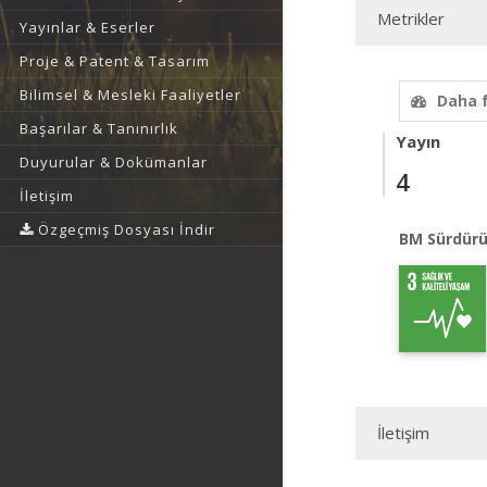
Metrikler
Yayınlar & Eserler
Proje & Patent & Tasarım
Bilimsel & Mesleki Faaliyetler
Daha 
Başarılar & Tanınırlık
Yayın
Duyurular & Dokümanlar
4
İletişim
Özgeçmiş Dosyası İndir
BM Sürdürü
İletişim