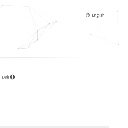
English
m Dalı