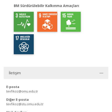
BM Sürdürülebilir Kalkınma Amaçları
İletişim
E-posta
tevfikoz@omu.edu.tr
Diğer E-posta
tevfikoz@stu.omu.edu.tr