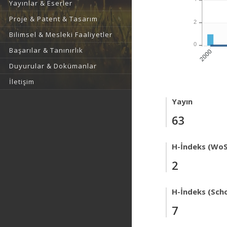
Yayınlar & Eserler
Proje & Patent & Tasarım
2
Bilimsel & Mesleki Faaliyetler
0
Başarılar & Tanınırlık
2000
Duyurular & Dokümanlar
İletişim
Yayın
63
H-İndeks (WoS
2
H-İndeks (Scho
7