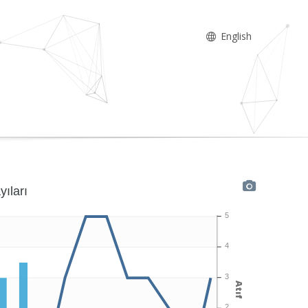
English
yıları
5
4
3
Atıf
2