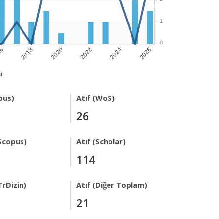
1
0
16
2018
2020
2022
2024
2026
ı
pus)
Atıf (WoS)
26
Scopus)
Atıf (Scholar)
114
TrDizin)
Atıf (Diğer Toplam)
21