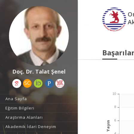
O
A
Başarılar
Doç. Dr. Talat Şenel
10
Ana Sayfa
8
Eğitim Bilgileri
Araştırma Alanları
6
Yayın
Akademik İdari Deneyim
4