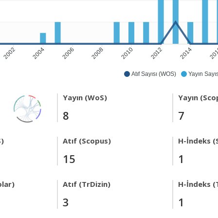
2002
2004
2006
2008
2010
2012
2014
20
Atıf Sayısı (WOS)
Yayın Sayıs
Yayın (WoS)
Yayın (Sco
8
7
)
Atıf (Scopus)
H-İndeks (
15
1
lar)
Atıf (TrDizin)
H-İndeks (
3
1