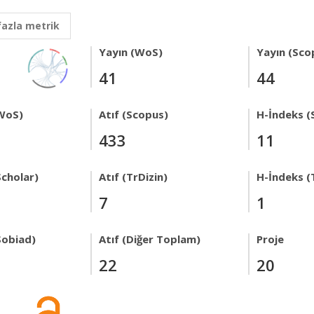
fazla metrik
Yayın (WoS)
Yayın (Sco
41
44
WoS)
Atıf (Scopus)
H-İndeks (
433
11
Scholar)
Atıf (TrDizin)
H-İndeks (
7
1
Sobiad)
Atıf (Diğer Toplam)
Proje
22
20