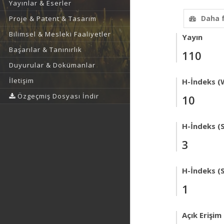
Yayınlar & Eserler
Daha 
Proje & Patent & Tasarım
Bilimsel & Mesleki Faaliyetler
Yayın
Başarılar & Tanınırlık
110
Duyurular & Dokümanlar
İletişim
H-İndeks (
Özgeçmiş Dosyası İndir
10
H-İndeks (
3
H-İndeks (
1
Açık Erişim