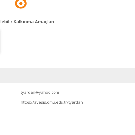
lebilir Kalkınma Amaçları
tyardan@yahoo.com
https://avesis.omu.edu.tr/tyardan