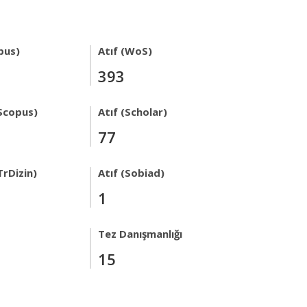
pus)
Atıf (WoS)
393
Scopus)
Atıf (Scholar)
77
TrDizin)
Atıf (Sobiad)
1
Tez Danışmanlığı
15