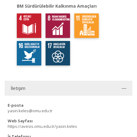
BM Sürdürülebilir Kalkınma Amaçları
İletişim
E-posta
yasin.keles@omu.edu.tr
Web Sayfası
https://avesis.omu.edu.tr/yasin.keles
İş Telefonu