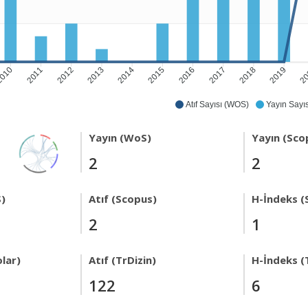
010
2011
2012
2013
2014
2015
2016
2017
2018
2019
2
Atıf Sayısı (WOS)
Yayın Sayıs
Yayın (WoS)
Yayın (Sco
2
2
)
Atıf (Scopus)
H-İndeks (
2
1
lar)
Atıf (TrDizin)
H-İndeks (
122
6