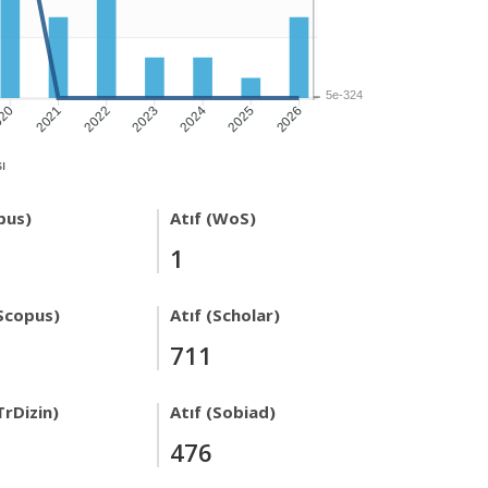
5e-324
020
2021
2022
2023
2024
2025
2026
ı
pus)
Atıf (WoS)
1
Scopus)
Atıf (Scholar)
711
TrDizin)
Atıf (Sobiad)
476