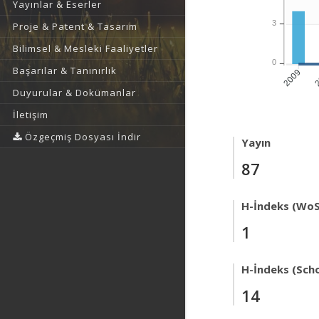
Yayınlar & Eserler
3
Proje & Patent & Tasarım
Bilimsel & Mesleki Faaliyetler
0
Başarılar & Tanınırlık
2
2009
Duyurular & Dokümanlar
İletişim
Özgeçmiş Dosyası İndir
Yayın
87
H-İndeks (WoS
1
H-İndeks (Scho
14