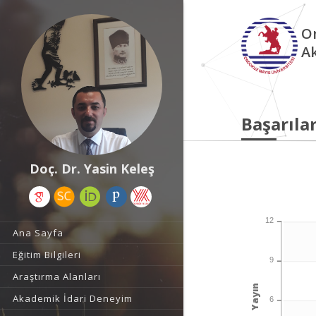
O
A
Başarılar
Doç. Dr. Yasin Keleş
12
Ana Sayfa
Eğitim Bilgileri
9
Araştırma Alanları
Yayın
Akademik İdari Deneyim
6