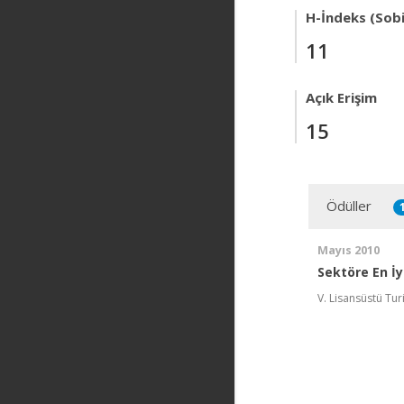
H-İndeks (Sob
11
Açık Erişim
15
Ödüller
Mayıs 2010
Sektöre En İy
V. Lisansüstü Tu