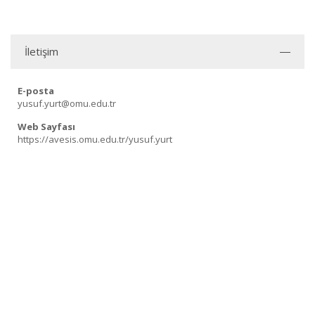
İletişim
E-posta
yusuf.yurt@omu.edu.tr
Web Sayfası
https://avesis.omu.edu.tr/yusuf.yurt