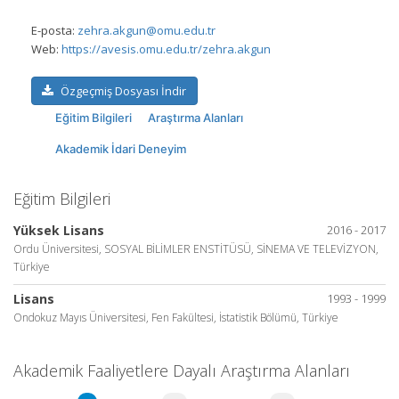
E-posta:
zehra.akgun@omu.edu.tr
Web:
https://avesis.omu.edu.tr/zehra.akgun
Özgeçmiş Dosyası İndir
Eğitim Bilgileri
Araştırma Alanları
Akademik İdari Deneyim
Eğitim Bilgileri
Yüksek Lisans
2016 - 2017
Ordu Üniversitesi, SOSYAL BİLİMLER ENSTİTÜSÜ, SİNEMA VE TELEVİZYON,
Türkiye
Lisans
1993 - 1999
Ondokuz Mayıs Üniversitesi, Fen Fakültesi, İstatistik Bölümü, Türkiye
Akademik Faaliyetlere Dayalı Araştırma Alanları