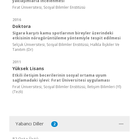
yaklaşımlarla incelenmesi
Fırat Üniversitesi, Sosyal Bilimler Enstitüsü
2016
Doktora
Sigara karşıtı kamu spotlarının bireyler üzerindeki
etkisinin nörogörüntüleme yöntemiyle tespit edilmesi
Selçuk Üniversitesi, Sosyal Bilimler Enstitüsü, Halkla İlişkiler Ve
Tanıtım (Dr)
2011
Yüksek Lisans
Etkili iletişim becerilerinin sosyal ortama uyum
sağlamadaki işlevi: Fırat Üniversitesi uygulaması
Fırat Üniversitesi, Sosyal Bilimler Enstitüsü, İletişim Bilimleri (Yl)
(Tezli)
Yabancı Diller
2
B2 Orta Üstü