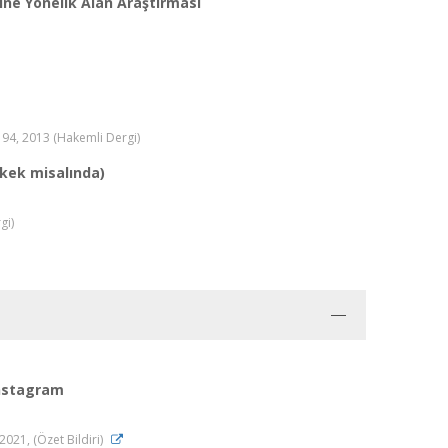
rine Yönelik Alan Araştırması
-194, 2013 (Hakemli Dergi)
kek misalında)
gi)
Instagram
2021, (Özet Bildiri)