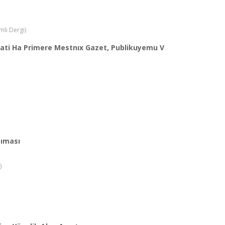
mli Dergi)
ecati Ha Primere Mestnıx Gazet, Publikuyemu V
sıması
)