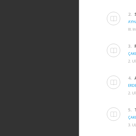
2.
AYH
III.
3.
ÇAKI
2. U
4.
ERDE
2. U
5.
ÇAKI
3. U