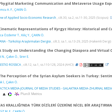
Phygital Marketing Communication and Metaverse Usage Expe
mcu A. F.
,
ÇAKIN Ö.
ew of Applied Socio-Economic Research
, cilt.30, sa.2, ss.11-30, 2025 (Scopus)
Cinematic Representations of Kyrgyz History: Historical and C
ca Özdemir T.
,
Kılıç Y.
,
ÇAKIN Ö.
NA - Türkoloji Araştırmaları Dergisi
, cilt.3, sa.1, ss.13-29, 2025 (Hakemli Dergi)
A Study on Understanding the Changing Diaspora and Virtual 
t N.
,
Çakın Ö.
,
Sirer E.
ESTIO ROSSICA
, cilt.12, sa.1, ss.110-128, 2024 (AHCI)
The Perception of the Syrian Asylum Seekers in Turkey: Senti
k İ.
,
Çakın Ö.
ACTICA MEDIA-JOURNAL OF MEDIA STUDIES - GALAKTIKA MEDIA-ZHURNAL MEDIA
PlumX Metrics
FAS KRALLIĞI’NDA TÜRK DİZİLERİ ÜZERİNE NİCEL BİR ARAŞTIRMA
İZ M. F.
,
ÇAKIN Ö.