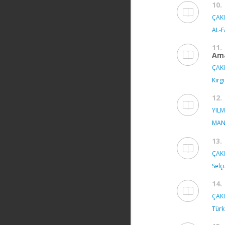
10.
ÇAKI
AL-F
11.
Am
ÇAKI
Kırg
12.
YILM
MANA
13.
ÇAKI
Selç
14.
ÇAKI
Türk