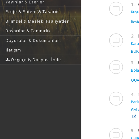
Yayınlar & Eserler
1.
Proje & Patent & Tasarım
Kuyu
Bilimsel & Mesleki Faaliyetler
Revi
Başarılar & Tanınırlık
2.
Duyurular & Dokümanlar
Kara
İletişim
BURA
Özgeçmiş Dosyası İndir
3.
Bola
QUA
4.
Parla
GAL
5.
CENG