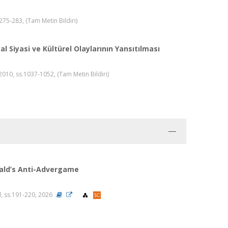
.275-283, (Tam Metin Bildiri)
 Siyasi ve Kültürel Olaylarının Yansıtılması
010, ss.1037-1052, (Tam Metin Bildiri)
nald’s Anti-Advergame
l, ss.191-220, 2026