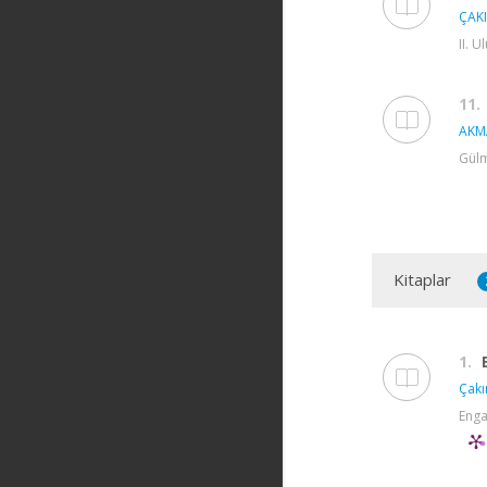
ÇAKI
II. 
11.
AKM
Gülm
Kitaplar
1.
Çakı
Enga