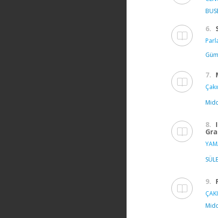
BUSB
6.
Parla
Gümü
7.
Çakır
Midd
8.
Gra
YAM
SÜLE
9.
ÇAKI
Midd