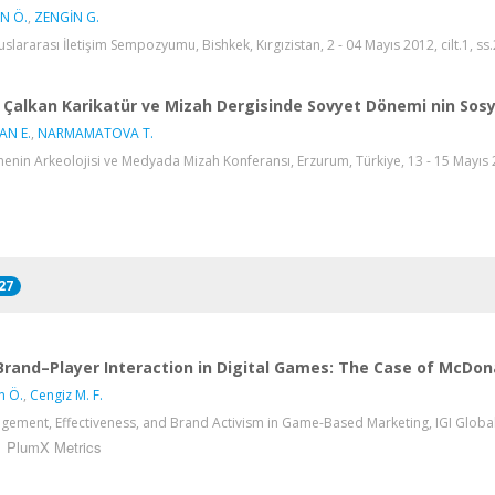
N Ö.
,
ZENGİN G.
Uluslararası İletişim Sempozyumu, Bishkek, Kırgızistan, 2 - 04 Mayıs 2012, cilt.1, ss
Çalkan Karikatür ve Mizah Dergisinde Sovyet Dönemi nin Sosyal
AN E.
,
NARMAMATOVA T.
enin Arkeolojisi ve Medyada Mizah Konferansı, Erzurum, Türkiye, 13 - 15 Mayıs 2
27
Brand–Player Interaction in Digital Games: The Case of McDo
n Ö.
,
Cengiz M. F.
gement, Effectiveness, and Brand Activism in Game-Based Marketing, IGI Globa
PlumX Metrics