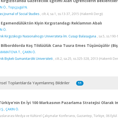
Kırgızistanda Gazetecilik Eğitimi Alan Öğrencilerin Beklentile
N Ö.
,
Topççugül N.
s Journal of Social Studies
, cilt.4, sa.1, ss.13-37, 2015 (Hakemli Dergi)
Egemendülüktön Kiyin Kırgıstandagı Reklamnın Abalı
N Ö.
nik Kırgızskogo Nasionalnogo Universiteta İm. Cusup Balasaguna
, sa.5, ss.190
Bilborddorda Koş Tildüülük Cana Tuura Emes Tüşünüşülör (Biş
MAMATOVA T.
,
ÇAKIN Ö.
nik Bişkek Gumanitardık Universiteti
, cilt.2, sa.25, ss.325-328, 2013 (Hakemli Der
msel Toplantılarda Yayımlanmış Bildiriler
11
Türkiye’nin En İyi 100 Markasının Pazarlama Stratejisi Olarak 
 Ş.
,
ÇAKIN Ö.
luslararası Medya ve Kültürel Çalışmalar Konferansı, Gaziantep, Türkiye, 06 Eylül 