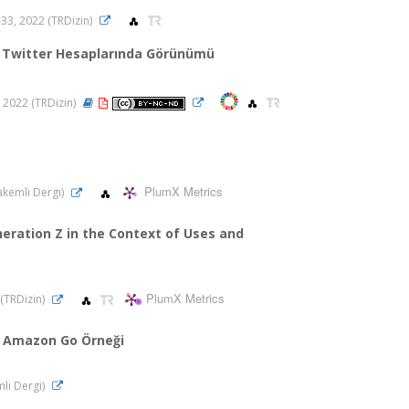
-33, 2022 (TRDizin)
çe Twitter Hesaplarında Görünümü
3, 2022 (TRDizin)
PlumX Metrics
Hakemli Dergi)
eration Z in the Context of Uses and
PlumX Metrics
 (TRDizin)
e: Amazon Go Örneği
mli Dergi)