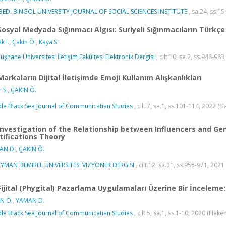
ED. BINGÖL UNIVERSITY JOURNAL OF SOCIAL SCIENCES INSTITUTE
, sa.24, ss.15
Sosyal Medyada Sığınmacı Algısı: Suriyeli Sığınmacıların Türk
k I.
,
Çakin Ö.
,
Kaya S.
şhane Üniversitesi İletişim Fakültesi Elektronik Dergisi
, cilt.10, sa.2, ss.948-98
Markaların Dijital İletişimde Emoji Kullanım Alışkanlıkları
 S.
,
ÇAKIN Ö.
le Black Sea Journal of Communicatian Studies
, cilt.7, sa.1, ss.101-114, 2022 (
Investigation of the Relationship between Influencers and Gen
tifications Theory
AN D.
,
ÇAKIN Ö.
YMAN DEMIREL ÜNIVERSITESI VIZYONER DERGISI
, cilt.12, sa.31, ss.955-971, 2021
Fijital (Phygital) Pazarlama Uygulamaları Üzerine Bir İncelem
N Ö.
,
YAMAN D.
le Black Sea Journal of Communicatian Studies
, cilt.5, sa.1, ss.1-10, 2020 (Hake