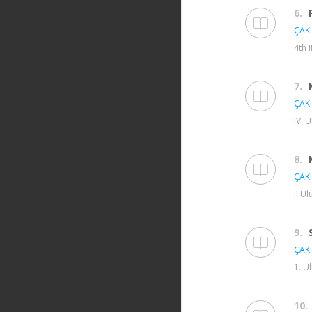
6.
ÇAKI
4th 
7.
ÇAKI
IV. 
8.
ÇAKI
II.U
9.
ÇAKI
1. U
10.