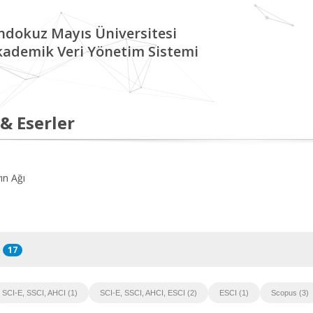
ndokuz Mayıs Üniversitesi
kademik Veri Yönetim Sistemi
 & Eserler
ın Ağı
17
SCI-E, SSCI, AHCI (1)
SCI-E, SSCI, AHCI, ESCI (2)
ESCI (1)
Scopus (3)