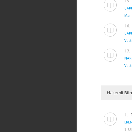
15.
ÇAKI
Mana
16.
ÇAKI
Vest
17.
NAR
Vest
Hakemli Bili
1.
EREN
1. U