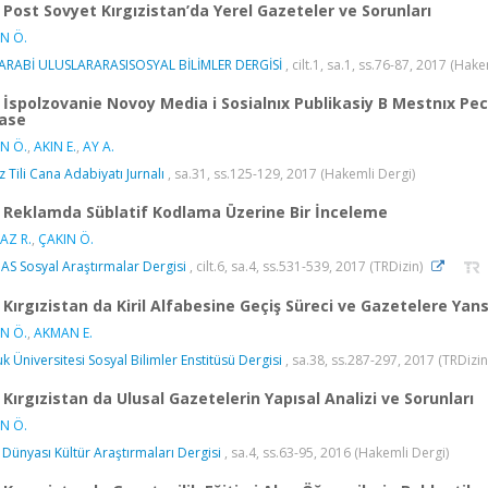
Post Sovyet Kırgızistan’da Yerel Gazeteler ve Sorunları
N Ö.
ARABİ ULUSLARARASISOSYAL BİLİMLER DERGİSİ
, cilt.1, sa.1, ss.76-87, 2017 (Hake
İspolzovanie Novoy Media i Sosialnıx Publikasiy B Mestnıx P
ase
N Ö.
,
AKIN E.
,
AY A.
ız Tili Cana Adabiyatı Jurnalı
, sa.31, ss.125-129, 2017 (Hakemli Dergi)
Reklamda Süblatif Kodlama Üzerine Bir İnceleme
AZ R.
,
ÇAKIN Ö.
S Sosyal Araştırmalar Dergisi
, cilt.6, sa.4, ss.531-539, 2017 (TRDizin)
Kırgızistan da Kiril Alfabesine Geçiş Süreci ve Gazetelere Yan
N Ö.
,
AKMAN E.
uk Üniversitesi Sosyal Bilimler Enstitüsü Dergisi
, sa.38, ss.287-297, 2017 (TRDizin
Kırgızistan da Ulusal Gazetelerin Yapısal Analizi ve Sorunları
N Ö.
 Dünyası Kültür Araştırmaları Dergisi
, sa.4, ss.63-95, 2016 (Hakemli Dergi)