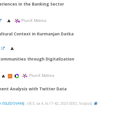
riences in the Banking Sector
PlumX Metrics
ultural Context in Kurmanjan Datka
Communities through Digitalization
PlumX Metrics
ment Analysis with Twitter Data
 ISSLEDOVANIJ
, cilt.5, sa.4, ss.17-42, 2023 (ESCI, Scopus)