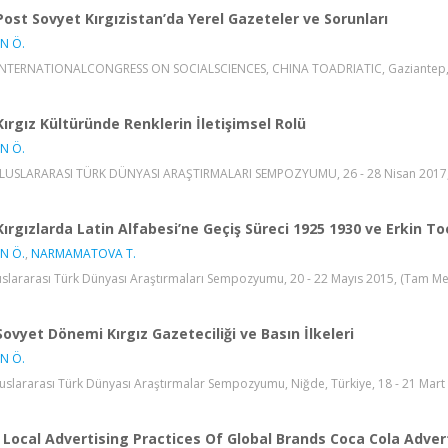
Post Sovyet Kırgızistan’da Yerel Gazeteler ve Sorunları
N Ö.
INTERNATIONALCONGRESS ON SOCIALSCIENCES, CHINA TOADRIATIC, Gaziantep, Türki
Kırgız Kültüründe Renklerin İletişimsel Rolü
N Ö.
ULUSLARARASI TÜRK DÜNYASI ARAŞTIRMALARI SEMPOZYUMU, 26 - 28 Nisan 2017, (
Kırgızlarda Latin Alfabesi’ne Geçiş Süreci 1925 1930 ve Erkin T
N Ö.
,
NARMAMATOVA T.
luslararası Türk Dünyası Araştırmaları Sempozyumu, 20 - 22 Mayıs 2015, (Tam Meti
Sovyet Dönemi Kırgız Gazeteciliği ve Basın İlkeleri
N Ö.
luslararası Türk Dünyası Araştırmalar Sempozyumu, Niğde, Türkiye, 18 - 21 Mart 20
Local Advertising Practices Of Global Brands Coca Cola Adve