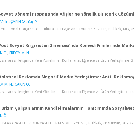
Sovyet Dönemi Propaganda Afişlerine Yönelik Bir İçerik Çözüm
AN B.
,
ÇAKIN Ö.
,
Baş M.
 International Congress on Cultural Heritage and Tourism / Events, Bishkek, Kırgızist
Post Sovyet Kırgızistan Sineması’nda Komedi Filmlerinde Mark
N Ö.
,
ERDEM M. N.
luslararası İletişimde Yeni Yönelimler Konferansı: Eğlence ve Ürün Yerleştirme, 3 
Anlatısal Reklamda Negatif Marka Yerleştirme: Anti- Reklamo
M M. N.
,
ÇAKIN Ö.
luslararası İletişimde Yeni Yönelimler Konferansı: Eğlence ve Ürün Yerleşitme, İsta
Turizm Çalışanlarının Kendi Firmalarının Tanıtımında SosyalMe
N Ö.
LUSLARARASI TÜRK DÜNYASI TURİZM SEMPOZYUMU, Bishkek, Kırgızistan, 20 - 22 Ni