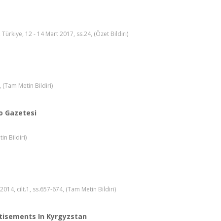
ye, 12 - 14 Mart 2017, ss.24, (Özet Bildiri)
Tam Metin Bildiri)
oo Gazetesi
n Bildiri)
14, cilt.1, ss.657-674, (Tam Metin Bildiri)
rtisements In Kyrgyzstan