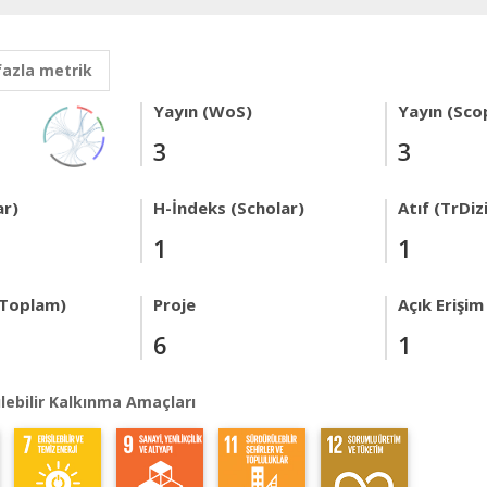
fazla metrik
Yayın (WoS)
Yayın (Sco
3
3
ar)
H-İndeks (Scholar)
Atıf (TrDiz
1
1
 Toplam)
Proje
Açık Erişim
6
1
lebilir Kalkınma Amaçları