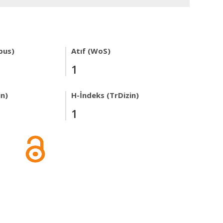
pus)
Atıf (WoS)
1
in)
H-İndeks (TrDizin)
1