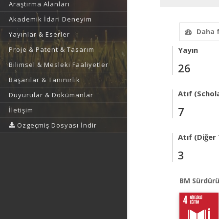
Araştırma Alanları
Akademik İdari Deneyim
Daha 
Yayınlar & Eserler
Proje & Patent & Tasarım
Yayın
Bilimsel & Mesleki Faaliyetler
26
Başarılar & Tanınırlık
Atıf (Schol
Duyurular & Dokümanlar
7
İletişim
Özgeçmiş Dosyası İndir
Atıf (Diğer
3
BM Sürdürü