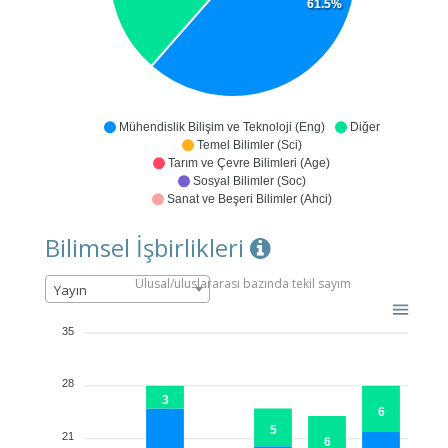
61.5%
Mühendislik Bilişim ve Teknoloji (Eng)
Diğer
Temel Bilimler (Sci)
Tarım ve Çevre Bilimleri (Age)
Sosyal Bilimler (Soc)
Sanat ve Beşeri Bilimler (Ahci)
Bilimsel İşbirlikleri
Ulusal/uluslararası bazında tekil sayım
Yayın
35
28
3
6
5
21
6