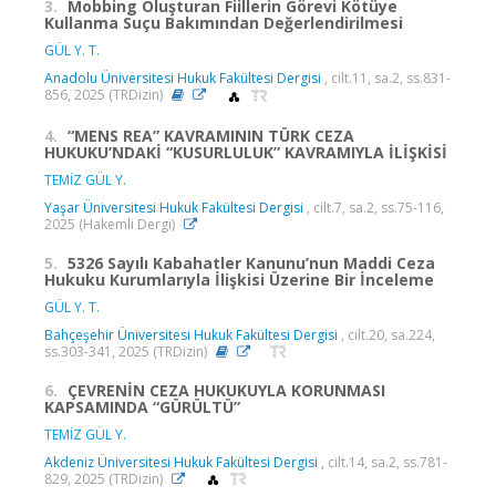
3.
Mobbing Oluşturan Fiillerin Görevi Kötüye
Kullanma Suçu Bakımından Değerlendirilmesi
GÜL Y. T.
Anadolu Üniversitesi Hukuk Fakültesi Dergisi
, cilt.11, sa.2, ss.831-
856, 2025 (TRDizin)
4.
“MENS REA” KAVRAMININ TÜRK CEZA
HUKUKU’NDAKİ “KUSURLULUK” KAVRAMIYLA İLİŞKİSİ
TEMİZ GÜL Y.
Yaşar Üniversitesi Hukuk Fakültesi Dergisi
, cilt.7, sa.2, ss.75-116,
2025 (Hakemli Dergi)
5.
5326 Sayılı Kabahatler Kanunu’nun Maddi Ceza
Hukuku Kurumlarıyla İlişkisi Üzerine Bir İnceleme
GÜL Y. T.
Bahçeşehir Üniversitesi Hukuk Fakültesi Dergisi
, cilt.20, sa.224,
ss.303-341, 2025 (TRDizin)
6.
ÇEVRENİN CEZA HUKUKUYLA KORUNMASI
KAPSAMINDA “GÜRÜLTÜ”
TEMİZ GÜL Y.
Akdeniz Üniversitesi Hukuk Fakültesi Dergisi
, cilt.14, sa.2, ss.781-
829, 2025 (TRDizin)