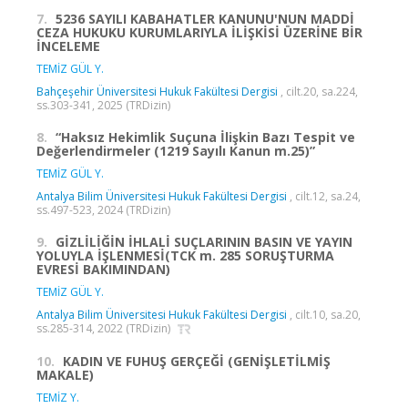
7.
5236 SAYILI KABAHATLER KANUNU'NUN MADDİ
CEZA HUKUKU KURUMLARIYLA İLİŞKİSİ ÜZERİNE BİR
İNCELEME
TEMİZ GÜL Y.
Bahçeşehir Üniversitesi Hukuk Fakültesi Dergisi
, cilt.20, sa.224,
ss.303-341, 2025 (TRDizin)
8.
“Haksız Hekimlik Suçuna İlişkin Bazı Tespit ve
Değerlendirmeler (1219 Sayılı Kanun m.25)”
TEMİZ GÜL Y.
Antalya Bilim Üniversitesi Hukuk Fakültesi Dergisi
, cilt.12, sa.24,
ss.497-523, 2024 (TRDizin)
9.
GİZLİLİĞİN İHLALİ SUÇLARININ BASIN VE YAYIN
YOLUYLA İŞLENMESİ(TCK m. 285 SORUŞTURMA
EVRESİ BAKIMINDAN)
TEMİZ GÜL Y.
Antalya Bilim Üniversitesi Hukuk Fakültesi Dergisi
, cilt.10, sa.20,
ss.285-314, 2022 (TRDizin)
10.
KADIN VE FUHUŞ GERÇEĞİ (GENİŞLETİLMİŞ
MAKALE)
TEMİZ Y.