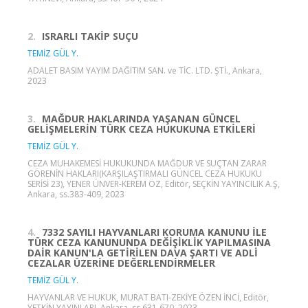
2.
ISRARLI TAKİP SUÇU
TEMİZ GÜL Y.
ADALET BASIM YAYIM DAĞITIM SAN. ve TİC. LTD. ŞTİ., Ankara,
2023
3.
MAĞDUR HAKLARINDA YAŞANAN GÜNCEL
GELİŞMELERİN TÜRK CEZA HUKUKUNA ETKİLERİ
TEMİZ GÜL Y.
CEZA MUHAKEMESİ HUKUKUNDA MAĞDUR VE SUÇTAN ZARAR
GÖRENİN HAKLARI(KARŞILAŞTIRMALI GÜNCEL CEZA HUKUKU
SERİSİ 23), YENER ÜNVER-KEREM ÖZ, Editör, SEÇKİN YAYINCILIK A.Ş,
Ankara, ss.383-409, 2023
4.
7332 SAYILI HAYVANLARI KORUMA KANUNU İLE
TÜRK CEZA KANUNUNDA DEĞİŞİKLİK YAPILMASINA
DAİR KANUN'LA GETİRİLEN DAVA ŞARTI VE ADLİ
CEZALAR ÜZERİNE DEĞERLENDİRMELER
TEMİZ GÜL Y.
HAYVANLAR VE HUKUK, MURAT BATI-ZEKİYE ÖZEN İNCİ, Editör,
YETKİN YAYINLARI, Ankara, ss.631-670, 2023