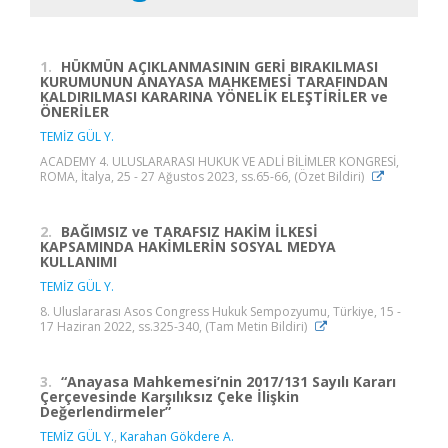
1.
HÜKMÜN AÇIKLANMASININ GERİ BIRAKILMASI
KURUMUNUN ANAYASA MAHKEMESİ TARAFINDAN
KALDIRILMASI KARARINA YÖNELİK ELEŞTİRİLER ve
ÖNERİLER
TEMİZ GÜL Y.
ACADEMY 4. ULUSLARARASI HUKUK VE ADLİ BİLİMLER KONGRESİ,
ROMA, İtalya, 25 - 27 Ağustos 2023, ss.65-66, (Özet Bildiri)
2.
BAĞIMSIZ ve TARAFSIZ HAKİM İLKESİ
KAPSAMINDA HAKİMLERİN SOSYAL MEDYA
KULLANIMI
TEMİZ GÜL Y.
8. Uluslararası Asos Congress Hukuk Sempozyumu, Türkiye, 15 -
17 Haziran 2022, ss.325-340, (Tam Metin Bildiri)
3.
“Anayasa Mahkemesi’nin 2017/131 Sayılı Kararı
Çerçevesinde Karşılıksız Çeke İlişkin
Değerlendirmeler”
TEMİZ GÜL Y.
,
Karahan Gökdere A.