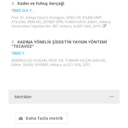
8.
Kadın ve Fuhuş Gerçeği
TEMİZ GÜL Y.
Prof. Dr. Adnan Güriz'e Armağan, SAİM ÜYE, EYLEM ÜMİT
ATILGAN, İREM AKI, ZEYNEP İSPİR, FUNDA KAYA, Editör, Ankara
Üniversitesi Yayınları No: 497, Ankara, ss.637-660, 2016
9.
KADINA YÖNELİK ŞİDDETİN YAYGIN YÖNTEMİ
"TECAVÜZ"
TEMİZ Y.
KRİMİNOLOJİ YAZILARI, PROF. DR. TÜRKAN YALÇIN SANCAR,
Editör, SAVAŞ YAYINEVİ, Ankara, ss.521-556, 2015
Metrikler
Daha fazla metrik