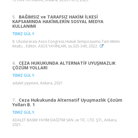
5.
BAĞIMSIZ ve TARAFSIZ HAKİM İLKESİ
KAPSAMINDA HAKİMLERİN SOSYAL MEDYA
KULLANIMI
TEMİZ GÜL Y.
8. Uluslararası Asos Congress Hukuk Sempozyumu Tam Metin
Kitabı, , Editör, ASOS YAYINLARI, ss.325-340, 2022
6.
CEZA HUKUKUNDA ALTERNATİF UYUŞMAZLIK
ÇÖZÜM YOLLARI
TEMİZ GÜL Y.
adalet yayınevi, Ankara, 2021
7.
Ceza Hukukunda Alternatif Uyuşmazlık Çözüm
Yolları B. 1
TEMİZ GÜL Y.
ADALET BASIM YAYIM DAĞITIM SAN. ve TİC. LTD. ŞTİ., Ankara,
2021