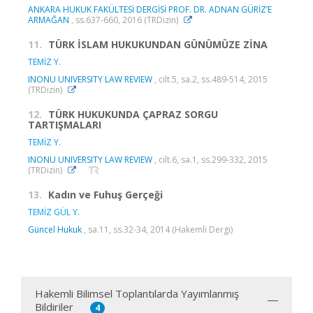
ANKARA HUKUK FAKÜLTESİ DERGİSİ PROF. DR. ADNAN GÜRİZ’E
ARMAĞAN
, ss.637-660, 2016 (TRDizin)
11.
TÜRK İSLAM HUKUKUNDAN GÜNÜMÜZE ZİNA
TEMİZ Y.
INONU UNIVERSITY LAW REVIEW
, cilt.5, sa.2, ss.489-514, 2015
(TRDizin)
12.
TÜRK HUKUKUNDA ÇAPRAZ SORGU
TARTIŞMALARI
TEMİZ Y.
INONU UNIVERSITY LAW REVIEW
, cilt.6, sa.1, ss.299-332, 2015
(TRDizin)
13.
Kadın ve Fuhuş Gerçeği
TEMİZ GÜL Y.
Güncel Hukuk
, sa.11, ss.32-34, 2014 (Hakemli Dergi)
Hakemli Bilimsel Toplantılarda Yayımlanmış
Bildiriler
4