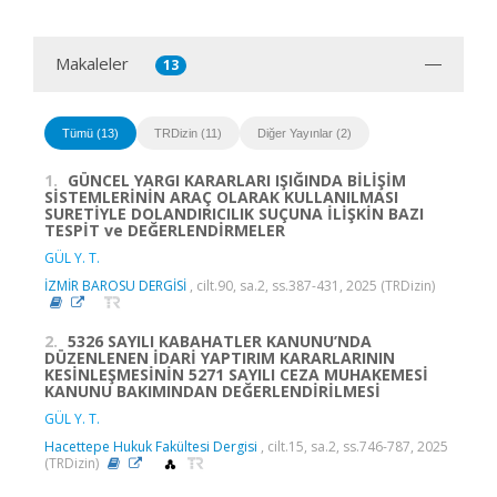
Makaleler
13
Tümü (13)
TRDizin (11)
Diğer Yayınlar (2)
1.
GÜNCEL YARGI KARARLARI IŞIĞINDA BİLİŞİM
SİSTEMLERİNİN ARAÇ OLARAK KULLANILMASI
SURETİYLE DOLANDIRICILIK SUÇUNA İLİŞKİN BAZI
TESPİT ve DEĞERLENDİRMELER
GÜL Y. T.
İZMİR BAROSU DERGİSİ
, cilt.90, sa.2, ss.387-431, 2025 (TRDizin)
2.
5326 SAYILI KABAHATLER KANUNU’NDA
DÜZENLENEN İDARİ YAPTIRIM KARARLARININ
KESİNLEŞMESİNİN 5271 SAYILI CEZA MUHAKEMESİ
KANUNU BAKIMINDAN DEĞERLENDİRİLMESİ
GÜL Y. T.
Hacettepe Hukuk Fakültesi Dergisi
, cilt.15, sa.2, ss.746-787, 2025
(TRDizin)