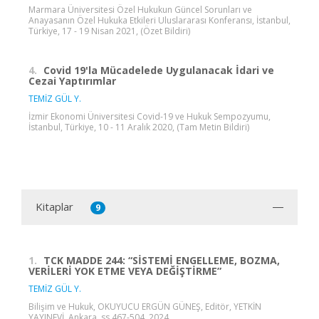
Marmara Üniversitesi Özel Hukukun Güncel Sorunları ve
Anayasanın Özel Hukuka Etkileri Uluslararası Konferansı, İstanbul,
Türkiye, 17 - 19 Nisan 2021, (Özet Bildiri)
4.
Covid 19'la Mücadelede Uygulanacak İdari ve
Cezai Yaptırımlar
TEMİZ GÜL Y.
İzmir Ekonomi Üniversitesi Covid-19 ve Hukuk Sempozyumu,
İstanbul, Türkiye, 10 - 11 Aralık 2020, (Tam Metin Bildiri)
Kitaplar
9
1.
TCK MADDE 244: “SİSTEMİ ENGELLEME, BOZMA,
VERİLERİ YOK ETME VEYA DEĞİŞTİRME”
TEMİZ GÜL Y.
Bilişim ve Hukuk, OKUYUCU ERGÜN GÜNEŞ, Editör, YETKİN
YAYINEVİ, Ankara, ss.467-504, 2024