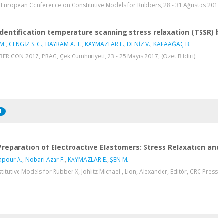
 European Conference on Constitutive Models for Rubbers, 28 - 31 Ağustos 2017,
Identification temperature scanning stress relaxation (TSSR
M.
,
CENGİZ S. C.
,
BAYRAM A. T.
,
KAYMAZLAR E.
,
DENİZ V.
,
KARAAĞAÇ B.
ER CON 2017, PRAG, Çek Cumhuriyeti, 23 - 25 Mayıs 2017, (Özet Bildiri)
1
Preparation of Electroactive Elastomers: Stress Relaxation an
apour A.
,
Nobari Azar F.
,
KAYMAZLAR E.
,
ŞEN M.
titutive Models for Rubber X, Johlitz Michael , Lion, Alexander, Editör, CRC Pres