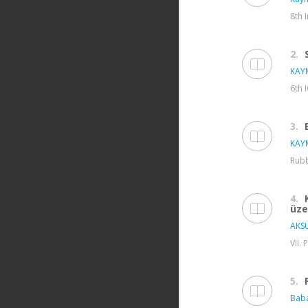
8th 
2.
KAY
6th 
3.
KAY
Rubb
4.
üze
AKSÜ
VII.
5.
Bab