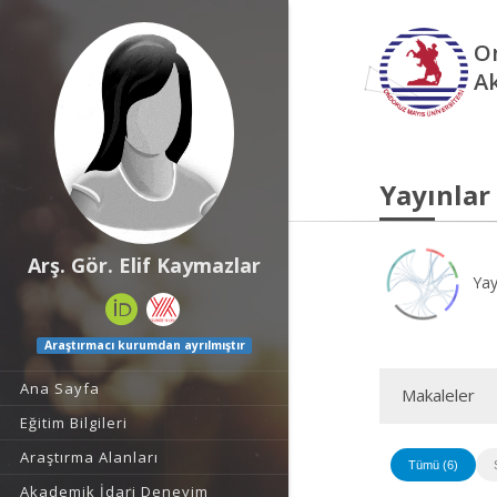
O
A
Yayınlar
Arş. Gör. Elif Kaymazlar
Yay
Araştırmacı kurumdan ayrılmıştır
Ana Sayfa
Makaleler
Eğitim Bilgileri
Araştırma Alanları
Tümü (6)
Akademik İdari Deneyim