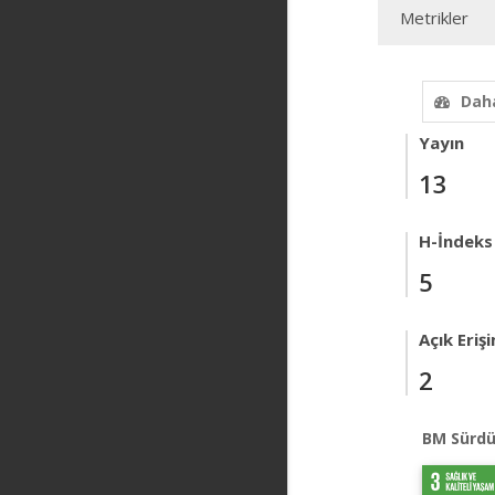
Metrikler
Daha
Yayın
13
H-İndeks
5
Açık Eriş
2
BM Sürdü