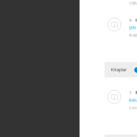
10th
6.
ŞEN 
RUBB
Kitaplar
1.
Bab
Cons