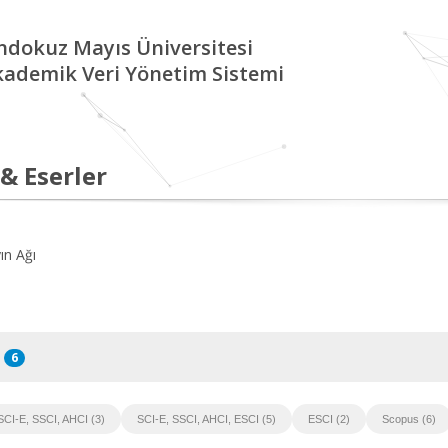
ndokuz Mayıs Üniversitesi
kademik Veri Yönetim Sistemi
 & Eserler
ın Ağı
6
SCI-E, SSCI, AHCI (3)
SCI-E, SSCI, AHCI, ESCI (5)
ESCI (2)
Scopus (6)