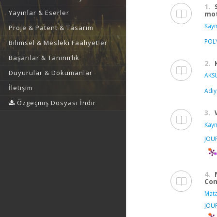
1.
Yayınlar & Eserler
mot
Kaym
Proje & Patent & Tasarım
POL
Bilimsel & Mesleki Faaliyetler
Başarılar & Tanınırlık
2.
Duyurular & Dokümanlar
AKSÜ
İletişim
Adıy
Özgeçmiş Dosyası İndir
3.
Kaym
JOU
4.
Com
Mata
JOU