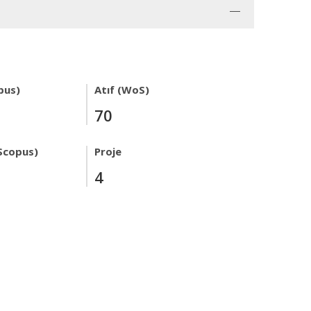
pus)
Atıf (WoS)
70
Scopus)
Proje
4