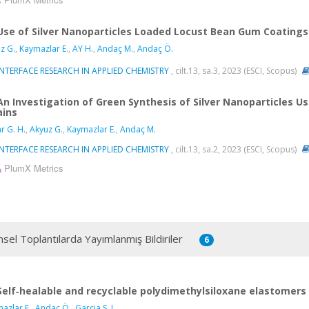
Use of Silver Nanoparticles Loaded Locust Bean Gum Coatings t
z G.
,
Kaymazlar E.
,
AY H.
,
Andaç M.
,
Andaç Ö.
NTERFACE RESEARCH IN APPLIED CHEMISTRY
, cilt.13, sa.3, 2023 (ESCI, Scopus)
An Investigation of Green Synthesis of Silver Nanoparticles U
ains
r G. H.
,
Akyuz G.
,
Kaymazlar E.
,
Andaç M.
NTERFACE RESEARCH IN APPLIED CHEMISTRY
, cilt.13, sa.2, 2023 (ESCI, Scopus)
PlumX Metrics
msel Toplantılarda Yayımlanmış Bildiriler
6
Self‐healable and recyclable polydimethylsiloxane elastomers
azlar E.
,
Andaç Ö.
,
Garcia S. J.