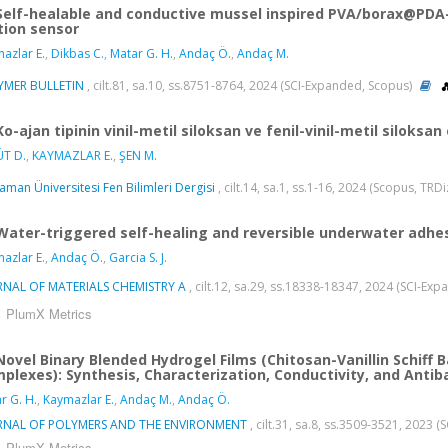
Self-healable and conductive mussel inspired PVA/borax@PDA-
ion sensor
azlar E.
,
Dikbas C.
,
Matar G. H.
,
Andaç Ö.
,
Andaç M.
YMER BULLETIN
, cilt.81, sa.10, ss.8751-8764, 2024 (SCI-Expanded, Scopus)
Ko-ajan tipinin vinil-metil siloksan ve fenil-vinil-metil siloksan
T D.
,
KAYMAZLAR E.
,
ŞEN M.
aman Üniversitesi Fen Bilimleri Dergisi
, cilt.14, sa.1, ss.1-16, 2024 (Scopus, TRDi
Water-triggered self-healing and reversible underwater adhe
azlar E.
,
Andaç Ö.
,
Garcia S. J.
RNAL OF MATERIALS CHEMISTRY A
, cilt.12, sa.29, ss.18338-18347, 2024 (SCI-Ex
PlumX Metrics
Novel Binary Blended Hydrogel Films (Chitosan-Vanillin Schiff Ba
plexes): Synthesis, Characterization, Conductivity, and Antiba
r G. H.
,
Kaymazlar E.
,
Andaç M.
,
Andaç Ö.
RNAL OF POLYMERS AND THE ENVIRONMENT
, cilt.31, sa.8, ss.3509-3521, 2023
PlumX Metrics