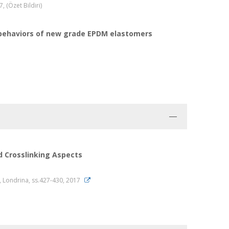
 (Özet Bildiri)
) behaviors of new grade EPDM elastomers
d Crosslinking Aspects
s, Londrina, ss.427-430, 2017