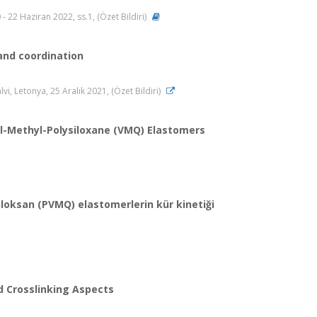
- 22 Haziran 2022, ss.1, (Özet Bildiri)
and coordination
i, Letonya, 25 Aralık 2021, (Özet Bildiri)
nyl-Methyl-Polysiloxane (VMQ) Elastomers
siloksan (PVMQ) elastomerlerin kür kinetiği
d Crosslinking Aspects