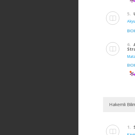
5.
Akyu
BIOI
6.
Str
Mata
BIOI
Hakemli Bili
1.
Kaym