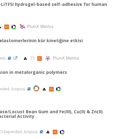
LiTFSI hydrogel-based self-adhesive for human
PlumX Metrics
 elastomerlerinin kür kinetiğine etkisi
PlumX Metrics
zin)
sion in metalorganic polymers
panded, Scopus)
se/Locust Bean Gum and Fe(III), Cu(II) & Zn(II)
cterial Activity
 (SCI-Expanded, Scopus)