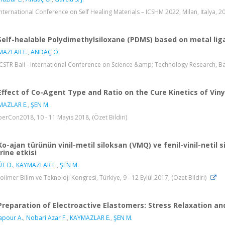
International Conference on Self Healing Materials – ICSHM 2022, Milan, İtalya, 20 
Self-healable Polydimethylsiloxane (PDMS) based on metal lig
MAZLAR E.
,
ANDAÇ Ö.
ICSTR Bali - International Conference on Science &amp; Technology Research, Balv
Effect of Co-Agent Type and Ratio on the Cure Kinetics of Vi
MAZLAR E.
,
ŞEN M.
erCon2018, 10 - 11 Mayıs 2018, (Özet Bildiri)
Ko-ajan türünün vinil-metil siloksan (VMQ) ve fenil-vinil-netil 
rine etkisi
T D.
,
KAYMAZLAR E.
,
ŞEN M.
 Polimer Bilim ve Teknoloji Kongresi, Türkiye, 9 - 12 Eylül 2017, (Özet Bildiri)
Preparation of Electroactive Elastomers: Stress Relaxation an
apour A.
,
Nobari Azar F.
,
KAYMAZLAR E.
,
ŞEN M.