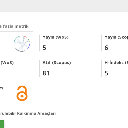
 fazla metrik
Yayın (WoS)
Yayın (Sco
5
6
 (WoS)
Atıf (Scopus)
H-İndeks (
81
5
im
rülebilir Kalkınma Amaçları