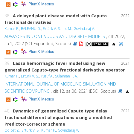
PlumX Metrics
38.
A delayed plant disease model with Caputo
2022
fractional derivatives
Kumar P.
,
BALEANU D.
,
Ertürk V. S.
,
Inc M.
,
Govindaraj V.
ADVANCES IN CONTINUOUS AND DISCRETE MODELS
, cilt.2022,
sa.1, 2022 (SCI-Expanded, Scopus)
PlumX Metrics
39.
Lassa hemorrhagic fever model using new
2021
generalized Caputo-type fractional derivative operator
Kumar P.
,
Ertürk V. S.
,
Yusuf A.
,
Sulaiman T. A.
INTERNATIONAL JOURNAL OF MODELING SIMULATION AND
SCIENTIFIC COMPUTING
, cilt.12, sa.06, 2021 (ESCI, Scopus)
PlumX Metrics
40.
Dynamics of generalized Caputo type delay
2021
fractional differential equations using a modified
Predictor-Corrector scheme
Odibat Z.
,
Ertürk V. S.
,
Kumar P.
,
Govindaraj V.