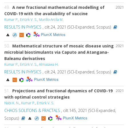
49.
A new fractional mathematical modelling of
2021
COVID-19 with the availability of vaccine
Kumar P.
,
Ertürk V. S.
,
Murillo-Arcila M.
RESULTS IN PHYSICS
, cilt.24, 2021 (SCI-Expanded, Scopus)
PlumX Metrics
50.
Mathematical structure of mosaic disease using
2021
microbial biostimulants via Caputo and Atangana-
Baleanu derivatives
Kumar P.
,
Ertürk V. S.
,
Almusawa H.
RESULTS IN PHYSICS
, cilt.24, 2021 (SCI-Expanded, Scopus)
PlumX Metrics
51.
Projections and fractional dynamics of COVID-19
2021
with optimal control strategies
Nabi K. N.
,
Kumar P.
,
Ertürk V. S.
CHAOS SOLITONS & FRACTALS
, cilt.145, 2021 (SCI-Expanded,
PlumX Metrics
Scopus)