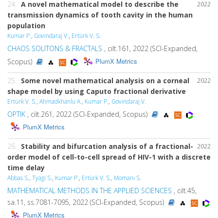
24.
A novel mathematical model to describe the
2022
transmission dynamics of tooth cavity in the human
population
Kumar P.
,
Govindaraj V.
,
Ertürk V. S.
CHAOS SOLITONS & FRACTALS
, cilt.161, 2022 (SCI-Expanded,
PlumX Metrics
Scopus)
25.
Some novel mathematical analysis on a corneal
2022
shape model by using Caputo fractional derivative
Ertürk V. S.
,
Ahmadkhanlu A.
,
Kumar P.
,
Govindaraj V.
OPTIK
, cilt.261, 2022 (SCI-Expanded, Scopus)
PlumX Metrics
26.
Stability and bifurcation analysis of a fractional-
2022
order model of cell-to-cell spread of HIV-1 with a discrete
time delay
Abbas S.
,
Tyagi S.
,
Kumar P.
,
Ertürk V. S.
,
Momani S.
MATHEMATICAL METHODS IN THE APPLIED SCIENCES
, cilt.45,
sa.11, ss.7081-7095, 2022 (SCI-Expanded, Scopus)
PlumX Metrics