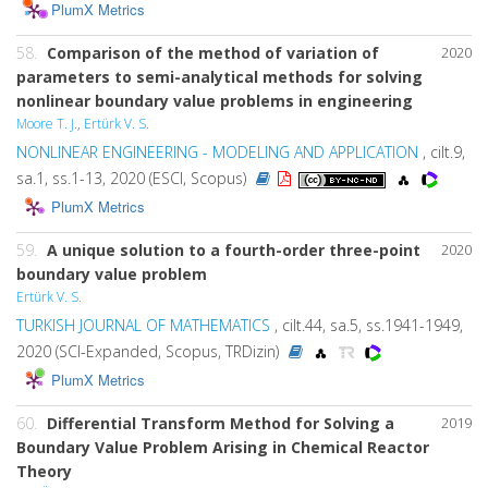
PlumX Metrics
58.
Comparison of the method of variation of
2020
parameters to semi-analytical methods for solving
nonlinear boundary value problems in engineering
Moore T. J.
,
Ertürk V. S.
NONLINEAR ENGINEERING - MODELING AND APPLICATION
, cilt.9,
sa.1, ss.1-13, 2020 (ESCI, Scopus)
PlumX Metrics
59.
A unique solution to a fourth-order three-point
2020
boundary value problem
Ertürk V. S.
TURKISH JOURNAL OF MATHEMATICS
, cilt.44, sa.5, ss.1941-1949,
2020 (SCI-Expanded, Scopus, TRDizin)
PlumX Metrics
60.
Differential Transform Method for Solving a
2019
Boundary Value Problem Arising in Chemical Reactor
Theory