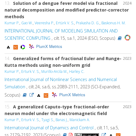
13.
Solution of a dengue fever model via fractional
2024
natural decomposition and modified predictor-corrector
methods
Kumar P.
,
Gao W.
,
Veeresha P.
,
Ertürk V. S.
,
Prakasha D. G.
,
Baskonus H. M.
INTERNATIONAL JOURNAL OF MODELING SIMULATION AND
SCIENTIFIC COMPUTING
, cilt.15, sa.1, 2024 (ESCI, Scopus)
PlumX Metrics
14.
Generalized forms of fractional Euler and Runge-
2023
Kutta methods using non-uniform grid
Kumar P.
,
Erturk V. S.
,
Murillo-Arcila M.
,
Harley C.
International Journal of Nonlinear Sciences and Numerical
Simulation
, cilt.24, sa.6, ss.2089-2111, 2023 (SCI-Expanded,
PlumX Metrics
Scopus)
15.
A generalized Caputo-type fractional-order
2023
neuron model under the electromagnetic field
Kumar P.
,
Erturk V. S.
,
Tyagi S.
,
Banas J.
,
Manickam A.
International Journal of Dynamics and Control
, cilt.11, sa.5,
ss.2179-2192, 2023 (Scopus)