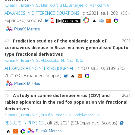
Kumar P.
,
Ertürk V. S.
,
Murillo-Arcila M.
,
Banerjee R.
,
Manickam A.
ADVANCES IN DIFFERENCE EQUATIONS
, cilt.2021, sa.1, 2021 (SCI-
Expanded, Scopus)
PlumX Metrics
47.
Prediction studies of the epidemic peak of
2021
coronavirus disease in Brazil via new generalised Caputo
type fractional derivatives
Kumar P.
,
Ertürk V. S.
,
Abboubakar H.
,
Nisar K. S.
ALEXANDRIA ENGINEERING JOURNAL
, cilt.60, sa.3, ss.3189-3204,
2021 (SCI-Expanded, Scopus)
PlumX Metrics
48.
A study on canine distemper virus (CDV) and
2021
rabies epidemics in the red fox population via fractional
derivatives
Kumar P.
,
Ertürk V. S.
,
Yusuf A.
,
Nisar K. S.
,
Abdelwahab S. F.
RESULTS IN PHYSICS
, cilt.25, 2021 (SCI-Expanded, Scopus)
PlumX Metrics