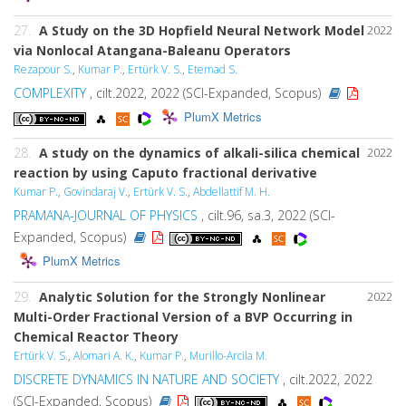
27.
A Study on the 3D Hopfield Neural Network Model
2022
via Nonlocal Atangana-Baleanu Operators
Rezapour S.
,
Kumar P.
,
Ertürk V. S.
,
Etemad S.
COMPLEXITY
, cilt.2022, 2022 (SCI-Expanded, Scopus)
PlumX Metrics
28.
A study on the dynamics of alkali-silica chemical
2022
reaction by using Caputo fractional derivative
Kumar P.
,
Govindaraj V.
,
Ertürk V. S.
,
Abdellattif M. H.
PRAMANA-JOURNAL OF PHYSICS
, cilt.96, sa.3, 2022 (SCI-
Expanded, Scopus)
PlumX Metrics
29.
Analytic Solution for the Strongly Nonlinear
2022
Multi-Order Fractional Version of a BVP Occurring in
Chemical Reactor Theory
Ertürk V. S.
,
Alomari A. K.
,
Kumar P.
,
Murillo-Arcila M.
DISCRETE DYNAMICS IN NATURE AND SOCIETY
, cilt.2022, 2022
(SCI-Expanded, Scopus)