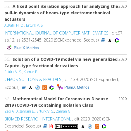
55.
A fixed point iteration approach for analyzing the
2020
pull-in dynamics of beam-type electromechanical
actuators
ALKafri H. Q.
,
Ertürk V. S.
INTERNATIONAL JOURNAL OF COMPUTER MATHEMATICS
, cilt.97,
sa.12, ss.2531-2545, 2020 (SCI-Expanded, Scopus)
PlumX Metrics
56.
Solution of a COVID-19 model via new generalized
2020
Caputo-type fractional derivatives
Ertürk V. S.
,
Kumar P.
CHAOS SOLITONS & FRACTALS
, cilt.139, 2020 (SCI-Expanded,
PlumX Metrics
Scopus)
57.
Mathematical Model for Coronavirus Disease
2020
2019 (COVID-19) Containing Isolation Class
Zeb A.
,
Alzahrani E.
,
Ertürk V. S.
,
Zaman G.
BIOMED RESEARCH INTERNATIONAL
, cilt.2020, 2020 (SCI-
Expanded, Scopus)