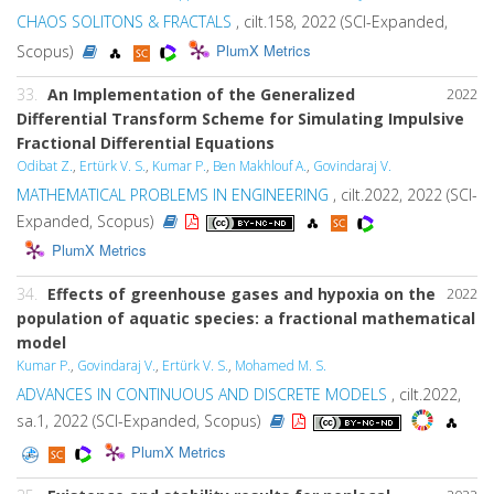
CHAOS SOLITONS & FRACTALS
, cilt.158, 2022 (SCI-Expanded,
PlumX Metrics
Scopus)
33.
An Implementation of the Generalized
2022
Differential Transform Scheme for Simulating Impulsive
Fractional Differential Equations
Odibat Z.
,
Ertürk V. S.
,
Kumar P.
,
Ben Makhlouf A.
,
Govindaraj V.
MATHEMATICAL PROBLEMS IN ENGINEERING
, cilt.2022, 2022 (SCI-
Expanded, Scopus)
PlumX Metrics
34.
Effects of greenhouse gases and hypoxia on the
2022
population of aquatic species: a fractional mathematical
model
Kumar P.
,
Govindaraj V.
,
Ertürk V. S.
,
Mohamed M. S.
ADVANCES IN CONTINUOUS AND DISCRETE MODELS
, cilt.2022,
sa.1, 2022 (SCI-Expanded, Scopus)
PlumX Metrics