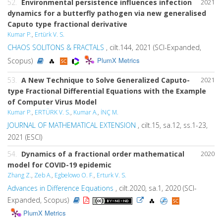
52.
Environmental persistence influences infection
2021
dynamics for a butterfly pathogen via new generalised
Caputo type fractional derivative
Kumar P.
,
Ertürk V. S.
CHAOS SOLITONS & FRACTALS
, cilt.144, 2021 (SCI-Expanded,
PlumX Metrics
Scopus)
53.
A New Technique to Solve Generalized Caputo-
2021
type Fractional Differential Equations with the Example
of Computer Virus Model
Kumar P.
,
ERTÜRK V. S.
,
Kumar A.
,
İNÇ M.
JOURNAL OF MATHEMATICAL EXTENSION
, cilt.15, sa.12, ss.1-23,
2021 (ESCI)
54.
Dynamics of a fractional order mathematical
2020
model for COVID-19 epidemic
Zhang Z.
,
Zeb A.
,
Egbelowo O. F.
,
Erturk V. S.
Advances in Difference Equations
, cilt.2020, sa.1, 2020 (SCI-
Expanded, Scopus)
PlumX Metrics