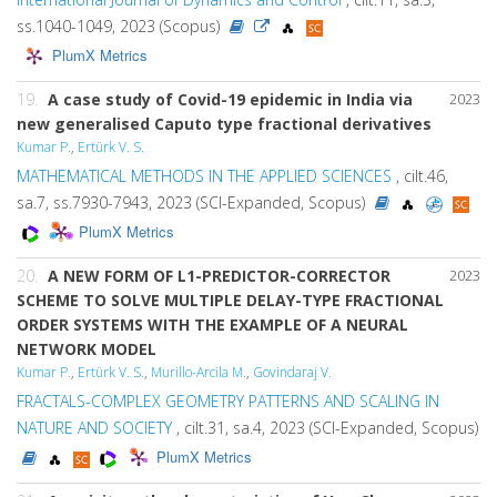
ss.1040-1049, 2023 (Scopus)
PlumX Metrics
19.
A case study of Covid-19 epidemic in India via
2023
new generalised Caputo type fractional derivatives
Kumar P.
,
Ertürk V. S.
MATHEMATICAL METHODS IN THE APPLIED SCIENCES
, cilt.46,
sa.7, ss.7930-7943, 2023 (SCI-Expanded, Scopus)
PlumX Metrics
20.
A NEW FORM OF L1-PREDICTOR-CORRECTOR
2023
SCHEME TO SOLVE MULTIPLE DELAY-TYPE FRACTIONAL
ORDER SYSTEMS WITH THE EXAMPLE OF A NEURAL
NETWORK MODEL
Kumar P.
,
Ertürk V. S.
,
Murillo-Arcila M.
,
Govindaraj V.
FRACTALS-COMPLEX GEOMETRY PATTERNS AND SCALING IN
NATURE AND SOCIETY
, cilt.31, sa.4, 2023 (SCI-Expanded, Scopus)
PlumX Metrics