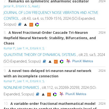
7.
Remarks on symmetric anharmonic oscillator
2024
Jarrar R.
,
Ertürk V. S.
,
Asad J.
JOURNAL OF LOW FREQUENCY NOISE VIBRATION AND ACTIVE
CONTROL
, cilt.43, sa.4, ss.1509-1516, 2024 (SCI-Expanded,
Scopus)
8.
A Novel Fractional-Order Cascade Tri-Neuron
2024
Hopfield Neural Network: Stability, Bifurcations, and
Chaos
Kumar P.
,
Lee T. H.
,
Ertürk V. S.
QUALITATIVE THEORY OF DYNAMICAL SYSTEMS
, cilt.23, sa.5, 2024
PlumX Metrics
(SCI-Expanded, Scopus)
9.
A novel two-delayed tri-neuron neural network
2024
with an incomplete connection
Kumar P.
,
Lee T. H.
,
Ertürk V. S.
NONLINEAR DYNAMICS
, cilt.112, ss.20269-20293, 2024 (SCI-
PlumX Metrics
Expanded, Scopus)
10.
A variable-order fractional mathematical model
2024
for the strategy to combat the atmospheric level of