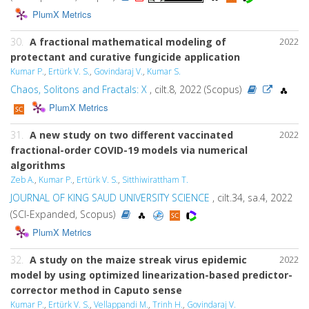
PlumX Metrics
30.
A fractional mathematical modeling of
2022
protectant and curative fungicide application
Kumar P.
,
Ertürk V. S.
,
Govindaraj V.
,
Kumar S.
Chaos, Solitons and Fractals: X
, cilt.8, 2022 (Scopus)
PlumX Metrics
31.
A new study on two different vaccinated
2022
fractional-order COVID-19 models via numerical
algorithms
Zeb A.
,
Kumar P.
,
Ertürk V. S.
,
Sitthiwirattham T.
JOURNAL OF KING SAUD UNIVERSITY SCIENCE
, cilt.34, sa.4, 2022
(SCI-Expanded, Scopus)
PlumX Metrics
32.
A study on the maize streak virus epidemic
2022
model by using optimized linearization-based predictor-
corrector method in Caputo sense
Kumar P.
,
Ertürk V. S.
,
Vellappandi M.
,
Trinh H.
,
Govindaraj V.