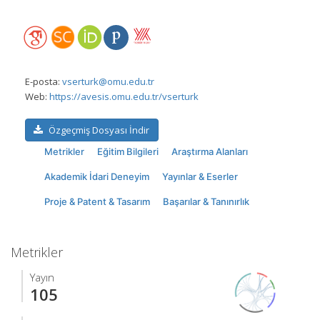
E-posta:
vserturk@omu.edu.tr
Web:
https://avesis.omu.edu.tr/vserturk
Özgeçmiş Dosyası İndir
Metrikler
Eğitim Bilgileri
Araştırma Alanları
Akademik İdari Deneyim
Yayınlar & Eserler
Proje & Patent & Tasarım
Başarılar & Tanınırlık
Metrikler
Yayın
105