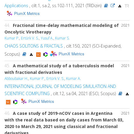
Applications
, cilt.1, sa.2, ss.102-111, 2021 (TRDizin)
PlumX Metrics
44.
Fractional time-delay mathematical modeling of
2021
Oncolytic Virotherapy
Kumar P.
,
Ertürk V. S.
,
Yusuf A.
,
Kumar S.
CHAOS SOLITONS & FRACTALS
, cilt.150, 2021 (SCI-Expanded,
PlumX Metrics
Scopus)
45.
A mathematical study of a tuberculosis model
2021
with fractional derivatives
Abboubakar H.
,
Kumar P.
,
Ertürk V. S.
,
Kumar A.
INTERNATIONAL JOURNAL OF MODELING SIMULATION AND
SCIENTIFIC COMPUTING
, cilt.12, sa.04, 2021 (ESCI, Scopus)
PlumX Metrics
46.
A case study of 2019-nCOV cases in Argentina
2021
with the real data based on daily cases from March 03,
2020 to March 29, 2021 using classical and fractional
derivatives