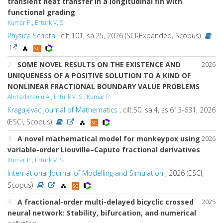
transient heat transfer in a longitudinal fin with
functional grading
Kumar P.
,
Ertürk V. S.
Physica Scripta
, cilt.101, sa.25, 2026 (SCI-Expanded, Scopus)
2.
SOME NOVEL RESULTS ON THE EXISTENCE AND
2026
UNIQUENESS OF A POSITIVE SOLUTION TO A KIND OF
NONLINEAR FRACTIONAL BOUNDARY VALUE PROBLEMS
Ahmadkhanlu A.
,
Ertürk V. S.
,
Kumar P.
Kragujevac Journal of Mathematics
, cilt.50, sa.4, ss.613-631, 2026
(ESCI, Scopus)
3.
A novel mathematical model for monkeypox using
2026
variable-order Liouville–Caputo fractional derivatives
Kumar P.
,
Ertürk V. S.
International Journal of Modelling and Simulation
, 2026 (ESCI,
Scopus)
4.
A fractional-order multi-delayed bicyclic crossed
2025
neural network: Stability, bifurcation, and numerical