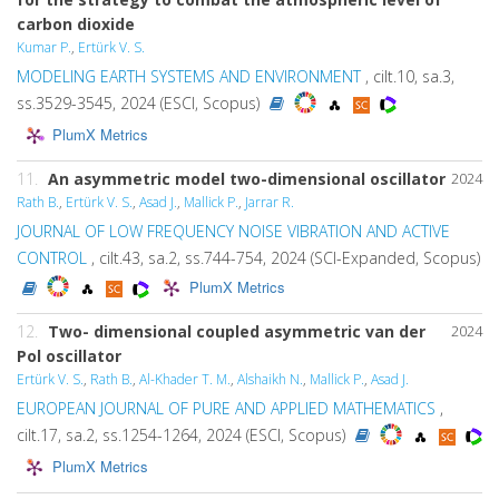
carbon dioxide
Kumar P.
,
Ertürk V. S.
MODELING EARTH SYSTEMS AND ENVIRONMENT
, cilt.10, sa.3,
ss.3529-3545, 2024 (ESCI, Scopus)
PlumX Metrics
11.
An asymmetric model two-dimensional oscillator
2024
Rath B.
,
Ertürk V. S.
,
Asad J.
,
Mallick P.
,
Jarrar R.
JOURNAL OF LOW FREQUENCY NOISE VIBRATION AND ACTIVE
CONTROL
, cilt.43, sa.2, ss.744-754, 2024 (SCI-Expanded, Scopus)
PlumX Metrics
12.
Two- dimensional coupled asymmetric van der
2024
Pol oscillator
Ertürk V. S.
,
Rath B.
,
Al-Khader T. M.
,
Alshaikh N.
,
Mallick P.
,
Asad J.
EUROPEAN JOURNAL OF PURE AND APPLIED MATHEMATICS
,
cilt.17, sa.2, ss.1254-1264, 2024 (ESCI, Scopus)
PlumX Metrics