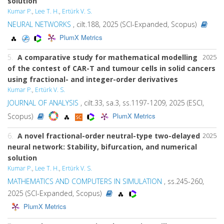
solution
Kumar P.
,
Lee T. H.
,
Ertürk V. S.
NEURAL NETWORKS
, cilt.188, 2025 (SCI-Expanded, Scopus)
PlumX Metrics
5.
A comparative study for mathematical modelling
2025
of the contest of CAR-T and tumour cells in solid cancers
using fractional- and integer-order derivatives
Kumar P.
,
Ertürk V. S.
JOURNAL OF ANALYSIS
, cilt.33, sa.3, ss.1197-1209, 2025 (ESCI,
PlumX Metrics
Scopus)
6.
A novel fractional-order neutral-type two-delayed
2025
neural network: Stability, bifurcation, and numerical
solution
Kumar P.
,
Lee T. H.
,
Ertürk V. S.
MATHEMATICS AND COMPUTERS IN SIMULATION
, ss.245-260,
2025 (SCI-Expanded, Scopus)
PlumX Metrics