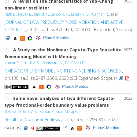
21.
A revisit on the characteristics of Yao-Cheng
2023
non-linear oscillator
Rath B.
,
Nayak B.
,
Mallick P.
,
Sahoo R. R.
,
Ertürk V. S.
,
Wannan R.
, et al.
JOURNAL OF LOW FREQUENCY NOISE VIBRATION AND ACTIVE
CONTROL
, cilt.42, sa.1, ss.470-474, 2023 (SCI-Expanded, Scopus)
PlumX Metrics
22.
A Study on the Nonlinear Caputo-Type Snakebite
2023
Envenoming Model with Memory
Kumar P.
,
Ertürk V. S.
,
Govindaraj V.
,
BALEANU D.
CMES-COMPUTER MODELING IN ENGINEERING & SCIENCES
,
cilt.136, sa.3, ss.2487-2506, 2023 (SCI-Expanded, Scopus)
PlumX Metrics
23.
Some novel analyses of two different Caputo-
2022
type fractional-order boundary value problems
Bekri Z.
,
Ertürk V. S.
,
Kumar P.
,
Govindaraj V.
Results in Nonlinear Analysis
, cilt.5, sa.3, ss.299-311, 2022
PlumX Metrics
(Scopus)