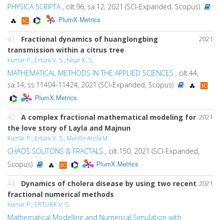
PHYSICA SCRIPTA
, cilt.96, sa.12, 2021 (SCI-Expanded, Scopus)
PlumX Metrics
41.
Fractional dynamics of huanglongbing
2021
transmission within a citrus tree
Kumar P.
,
Ertürk V. S.
,
Nisar K. S.
MATHEMATICAL METHODS IN THE APPLIED SCIENCES
, cilt.44,
sa.14, ss.11404-11424, 2021 (SCI-Expanded, Scopus)
PlumX Metrics
42.
A complex fractional mathematical modeling for
2021
the love story of Layla and Majnun
Kumar P.
,
Ertürk V. S.
,
Murillo-Arcila M.
CHAOS SOLITONS & FRACTALS
, cilt.150, 2021 (SCI-Expanded,
PlumX Metrics
Scopus)
43.
Dynamics of cholera disease by using two recent
2021
fractional numerical methods
Kumar P.
,
ERTÜRK V. S.
Mathematical Modelling and Numerical Simulation with