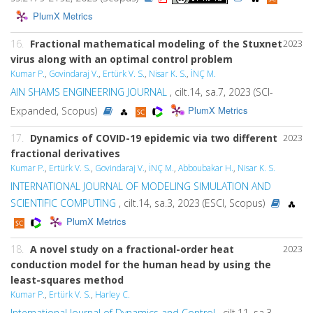
PlumX Metrics
16.
Fractional mathematical modeling of the Stuxnet
2023
virus along with an optimal control problem
Kumar P.
,
Govindaraj V.
,
Ertürk V. S.
,
Nisar K. S.
,
İNÇ M.
AIN SHAMS ENGINEERING JOURNAL
, cilt.14, sa.7, 2023 (SCI-
PlumX Metrics
Expanded, Scopus)
17.
Dynamics of COVID-19 epidemic via two different
2023
fractional derivatives
Kumar P.
,
Ertürk V. S.
,
Govindaraj V.
,
İNÇ M.
,
Abboubakar H.
,
Nisar K. S.
INTERNATIONAL JOURNAL OF MODELING SIMULATION AND
SCIENTIFIC COMPUTING
, cilt.14, sa.3, 2023 (ESCI, Scopus)
PlumX Metrics
18.
A novel study on a fractional-order heat
2023
conduction model for the human head by using the
least-squares method
Kumar P.
,
Ertürk V. S.
,
Harley C.
International Journal of Dynamics and Control
, cilt.11, sa.3,