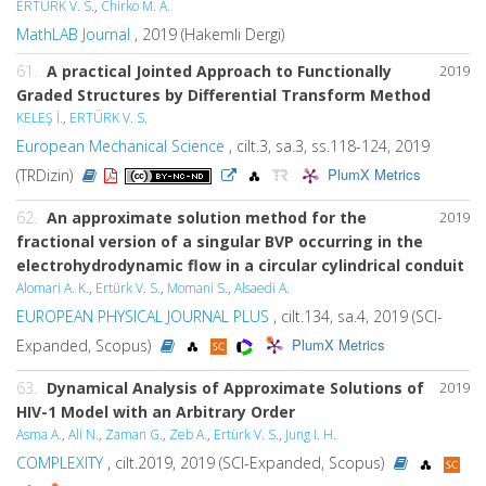
ERTÜRK V. S.
,
Chirko M. A.
MathLAB Journal
, 2019 (Hakemli Dergi)
61.
A practical Jointed Approach to Functionally
2019
Graded Structures by Differential Transform Method
KELEŞ İ.
,
ERTÜRK V. S.
European Mechanical Science
, cilt.3, sa.3, ss.118-124, 2019
PlumX Metrics
(TRDizin)
62.
An approximate solution method for the
2019
fractional version of a singular BVP occurring in the
electrohydrodynamic flow in a circular cylindrical conduit
Alomari A. K.
,
Ertürk V. S.
,
Momani S.
,
Alsaedi A.
EUROPEAN PHYSICAL JOURNAL PLUS
, cilt.134, sa.4, 2019 (SCI-
PlumX Metrics
Expanded, Scopus)
63.
Dynamical Analysis of Approximate Solutions of
2019
HIV-1 Model with an Arbitrary Order
Asma A.
,
Ali N.
,
Zaman G.
,
Zeb A.
,
Ertürk V. S.
,
Jung I. H.
COMPLEXITY
, cilt.2019, 2019 (SCI-Expanded, Scopus)