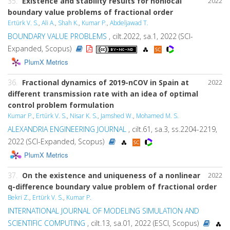
35.
Existence and stability results for nonlocal
2022
boundary value problems of fractional order
Ertürk V. S.
,
Ali A.
,
Shah K.
,
Kumar P.
,
Abdeljawad T.
BOUNDARY VALUE PROBLEMS
, cilt.2022, sa.1, 2022 (SCI-
Expanded, Scopus)
PlumX Metrics
36.
Fractional dynamics of 2019-nCOV in Spain at
2022
different transmission rate with an idea of optimal
control problem formulation
Kumar P.
,
Ertürk V. S.
,
Nisar K. S.
,
Jamshed W.
,
Mohamed M. S.
ALEXANDRIA ENGINEERING JOURNAL
, cilt.61, sa.3, ss.2204-2219,
2022 (SCI-Expanded, Scopus)
PlumX Metrics
37.
On the existence and uniqueness of a nonlinear
2022
q-difference boundary value problem of fractional order
Bekri Z.
,
Ertürk V. S.
,
Kumar P.
INTERNATIONAL JOURNAL OF MODELING SIMULATION AND
SCIENTIFIC COMPUTING
, cilt.13, sa.01, 2022 (ESCI, Scopus)