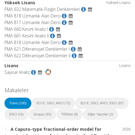
Yüksek Lisans
Yüksek Lisans
FMA 632 Matematik Fiziğin Denklemleri
FMA 818 Uzmanlık Alan Dersi
FMA 817 Uzmanlık Alan Dersi
FMA 660 Kesirli Analiz I
FMA 661 Kesirli Analiz II
FMA 818 Uzmanlık Alan Dersi
FMA 621 Diferansiyel Denklemler I
FMA 622 Diferansiyel Denklemler II
Lisans
Lisans
Sayısal Analiz
Makaleler
Tümü (100)
SCI-E, SSCI, AHCI (72)
SCI-E, SSCI, AHCI, ESCI (87)
ESCI (15)
Scopus (91)
TRDizin (8)
Diğer Yayınlar (2)
1.
A Caputo-type fractional-order model for
2026