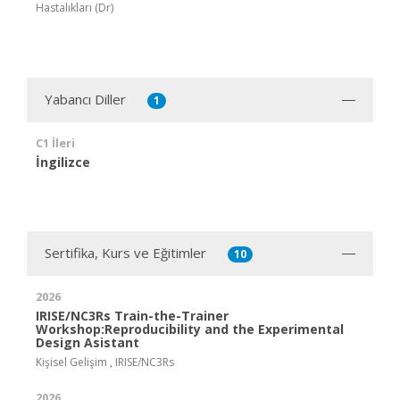
Hastalıkları (Dr)
Yabancı Diller
1
C1 İleri
İngilizce
Sertifika, Kurs ve Eğitimler
10
2026
IRISE/NC3Rs Train-the-Trainer
Workshop:Reproducibility and the Experimental
Design Asistant
Kişisel Gelişim , IRISE/NC3Rs
2026